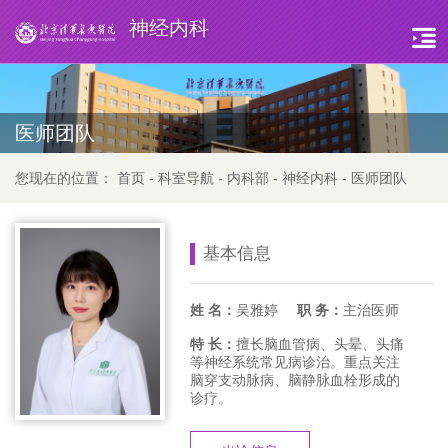
神经内科
医师团队
您现在的位置：
首页
-
科室导航
-
内科部
-
神经内科
-
医师团队
基本信息
姓 名：
吴雅婷
职 务：
主治医师
特 长：
擅长脑血管病、头晕、头痛
等神经系统常见病诊治。重点关注
脑穿支动脉病、脑静脉血栓形成的
诊疗。