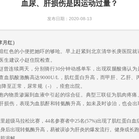
血尿、肝损伤是因运动过量？
发布日期：2020-08-13
 李月红）
暗红色的小便把她吓的够呛。早上赶紧到北京清华长庚医院就
医生建议小赵住院检查。
赵曾连续两天，分别骑行
3
0
分钟动感单车，出现双腿酸痛认为
查血肌酸激酶高达
9
000U/L
，肌红蛋白升高，而甲肝、乙肝、
均降至正常，尿常规（
-），痊愈出院。
胞内物质渗漏到血液中引起的综合征。典型三联征为肌肉疼痛
肝损伤，表现为血肌酐和转氨酶升高，如未及时诊治，也会出
公里
超级马拉松比赛
，
44名参赛者中25名(57%)
出现
了肌红蛋白血
健身后出现转氨酶升高，易被误诊为肝炎的爆发流行。健身或长
纹肌溶解。