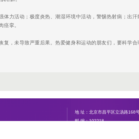
强体力活动；极度炎热、潮湿环境中活动，警惕热射病；出汗
肉痉挛。
恢复，未导致严重后果。热爱健身和运动的朋友们，要科学合
地 址：北京市昌平区立汤路168
邮 编：102218
内科
网 址：www.btch.edu.cn
电 话：010-56112345