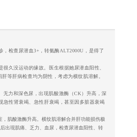
诊，检查尿潜血
3+，转氨酶ALT
2
000U
，是得了
是很久没运动的缘故。医生根据她尿潜血阳性、
丙肝等肝病检查均为阴性，考虑为横纹肌溶解。
、无力和深色尿，出现肌酸激酶（
C
K
）
升高
，深
现急性肾衰竭、急性肝衰竭，甚至因多脏器衰竭
症
，肌酸激酶升高
。
横纹肌溶解合并肝功能损伤极
跑后出现肌痛、乏力、血尿，检查尿潜血阳性、转