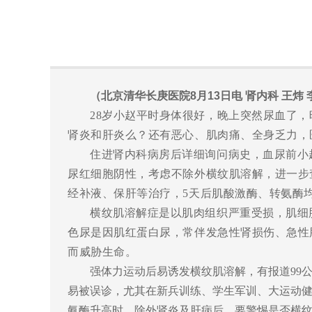
（北京清华长庚医院8月13日电 肾内科 王炜
28
岁小赵平时身体很好，晚上突然尿血了，
肾炎和肝炎么？还有恶心、肌肉痛、全身乏力，
住进肾内科病房后详细询问病史，血尿前小
尿红细胞阴性，考虑不除外横纹肌溶解，进一步
经补液、保肝等治疗，
5
天后肌酸激酶、转氨酶
横纹肌溶解症是以肌肉组织严重受损，肌细
色尿是因肌红蛋白尿，常伴发急性肾损伤、急性
而威胁生命。
强体力运动后易诱发横纹肌溶解，有报道
99
易被误诊，尤其在新兵训练、学生军训、大运动
氨酶升高时，除外肾炎及肝病后，要警惕是否横