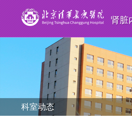
肾脏
科室动态