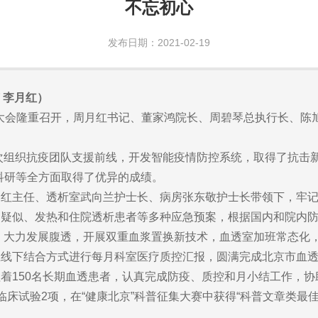
不忘初心
发布日期：2021-02-19
 李月红）
彰大会隆重召开，周月红书记、董家鸿院长、周碧琴总执行长、陈
组织抗疫团队支援前线，开发智能疫情防控系统，取得了抗击新
科研等全方面取得了优异的成绩。
主任、透析室武向兰护士长、病房张东敬护士长带领下，牢记
定疑似、发热和住院透析患者等多种应急预案，根据国内和院内
下，大力发展腹透，开展双重血浆置换新技术，血透室加班常态化
上线下结合方式进行每月科室医疗质控汇报，圆满完成北京市血
150名长期血透患者，认真完成防疫、质控和月小结工作，协
床试验2项，在“健康北京”科普征集大赛中获得“科普文章类最佳