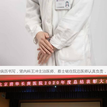
病历书写，肾内科王冲主治医师、蔡士铭住院总医师认真负责，勤