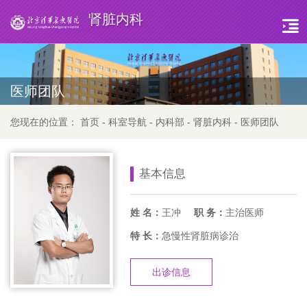
肾脏内科
医师团队
您现在的位置：
首页
-
科室导航
-
内科部
-
肾脏内科
-
医师团队
基本信息
姓 名：
王冲
职 务：
主治医师
特 长：
急慢性肾脏病诊治
出诊信息