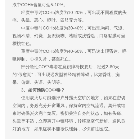
液中COHb含量可达5-10%。
轻度中毒时COHb浓度为10-20%，可出现不同程度的头
痛、头晕、恶心、呕吐、四肢无力等。
中度中毒时COHb浓度为30-40%，可出现胸闷、气短、
视物不清、幻觉、意识模糊、嗜睡或浅昏迷，口唇黏膜可呈
樱桃红色。
重度中毒时COHb浓度为40-60%，可迅速出现昏迷、呼
吸抑制、心律失常，甚至死亡。
部分急性CO中毒者在意识障碍恢复后，经过2-60天
的“假愈期”，可出现迟发型神经精神障碍，比如昏迷、痴
呆、偏瘫、失语、失明等。
3、如何预防CO中毒？
使用炭火尽可能选择户外露天空旷的地方，如果在密切
空间内，务必充分开窗通风，保持室内空气流通。离开或结
束时确保炭火完全熄灭。密切关注自身的状态，如有头痛、
头晕等不适，立即离开中毒环境，转移至空气新鲜、通风良
好的地方，如果症状不能很快缓解，尽快前往医院。