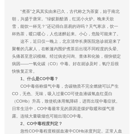
“煮茶”之风其实由来已久，古代称之为茶宴，始于南北
朝，兴盛于唐宋。“绿蚁新醅酒，红泥小火炉。晚来天欲
雪，能饮一杯无？”还记得白居易的诗吗？天气寒凉，饮一
杯热茶，暖口暖心，人也迷醉起来。小心，危险可能来了。
这不，近日仅一晚上，北京清华长庚医院急诊就迎来了
聚餐的几家人，在帐篷内围炉煮茶后出现不同程度的头晕、
头痛甚至意识模糊。经过病史问询、查体和化验，很快锁定
病因——一氧化碳（CO）中毒。好在就诊及时，氧疗后很
快恢复正常。
1、什么是CO中毒？
CO中毒俗称煤气中毒，含碳物质不完全燃烧可以产生
CO，无色、无味，吸入过量CO可使血液碳氧血红蛋白
（COHb）升高，致使机体用氧障碍，进而出现中毒症状。
日常生活中，CO中毒最常见的原因是煤炉取暖和煤气泄
露。连续大量吸烟也可能出现CO中毒。
2、CO中毒程度判定？
急性CO中毒程度根据血液中COHb浓度判定。正常人血