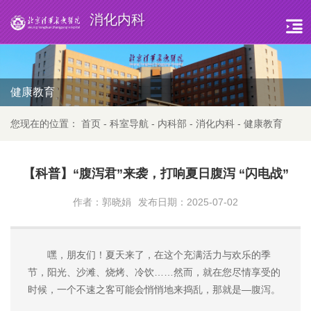
消化内科
健康教育
您现在的位置：
首页
-
科室导航
-
内科部
-
消化内科
-
健康教育
【科普】“腹泻君”来袭，打响夏日腹泻 “闪电战”
作者：郭晓娟
发布日期：2025-07-02
嘿，朋友们！夏天来了，在这个充满活力与欢乐的季
节，阳光、沙滩、烧烤、冷饮……然而，就在您尽情享受的
时候，一个不速之客可能会悄悄地来捣乱，那就是—腹泻。