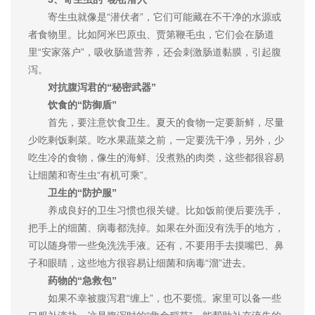
寄生虫就像是“潜伏者”，它们可能藏在不干净的水源或
者食物里。比如阿米巴原虫、贾第鞭毛虫，它们会在肠道
里“安家落户”，吸收肠道营养，还会刺激肠道黏膜，引起腹
泻。
对抗腹泻君的“秘密武器”
饮食的“防御盾”
首先，要注意饮食卫生。夏天的食物一定要新鲜，尽量
少吃剩饭剩菜。吃水果蔬菜之前，一定要洗干净，另外，少
吃生冷的食物，像生的海鲜、没煮熟的肉类，这些都很容易
让细菌和寄生虫“有机可乘”。
卫生的“防护服”
养成良好的卫生习惯也很关键。比如饭前便后要洗手，
把手上的细菌、病毒都洗掉。如果在外面没有洗手的地方，
可以随身带一些免洗洗手液。还有，不要用手去摸嘴巴、鼻
子和眼睛，这些地方很容易让细菌和病毒“溜”进去。
药物的“急救包”
如果不幸被腹泻君“缠上”，也不要慌。家里可以备一些