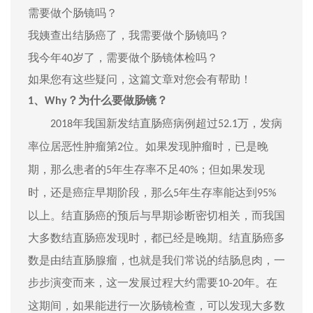
需要做个肠镜吗？
我姨查出结肠癌了，我需要做个肠镜吗？
我今年
岁了，需要做个肠镜体检吗？
40
如果您有这些疑问，这篇文章对您会有帮助！
？为什么要做肠镜？
1、
W
hy
年
我国
新发
结直肠癌
病例超过
万，发病
2018
52.1
率位居恶性肿瘤第
位
。如果发现肿瘤时，已是晚
2
期，那么患者的
年生存率
不足
；但如果发现
5
40%
时，还是癌症早期阶段，那么
年生存率能达到
5
95%
以上。结直肠癌的预后与早期诊断密切相关，而我国
大多数结直肠癌发现时，都已经是晚期。结直肠癌多
数是由结直肠腺瘤，也就是我们常说的结肠息肉，一
步步演变而来，这一发展过程大约需要
年。在
10-20
这期间，如果能进行一次肠镜检查，可以发现大多数