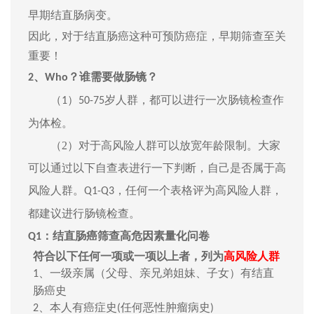
早期结直肠病变。
因此，对于结直肠癌这种可预防癌症，早期筛查至关
重要！
？谁需要做肠镜？
2、
W
ho
（
）
岁人群，都可以进行一次肠镜检查作
1
50-75
为体检。
（2）
对于高风险人群可以放宽年龄限制。大家
可以通过以下自查表进行一下判断，自己是否属于高
风险人群。
，
任何一个表格评为高风险人群，
Q1-Q3
都建议进行肠镜检查。
：结直肠癌筛查高危因素量化问卷
Q1
符合以下任何一项或一项以上者，列为
高风险人群
、一级亲属（
父母、亲兄弟姐妹、子女
）有结直
1
肠癌史
、本人有癌症史
任何恶性肿瘤病史
2
(
)