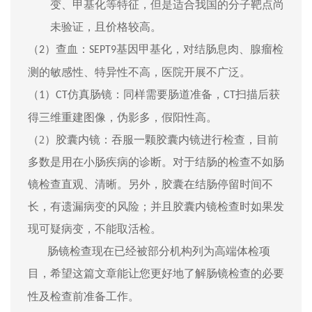
变、甲基化等特征，但是适合我国的分子靶点尚
未验证，且价格较高。
（
）
查血：
基因甲基化，对结肠息肉、腺瘤检
2
SEPT9
测的敏感性、特异性不高，医院开展不广泛。
仿真肠镜：同样需要肠道准备，
扫描后获
（1）
CT
CT
得三维重建图像，伪影多，假阳性高。
（2）
胶囊内镜：吞服一颗胶囊内镜进行检查，目前
多数是用在小肠疾病的诊断。对于结肠的检查不如肠
镜检查直观、清晰。另外，胶囊
在结肠停留时间不
长，有遗漏病变的风险；并且胶囊
内镜
检查时如果发
现可疑病变，
不能取活检。
肠镜检查现在已经被部分机构列为高端体检项
目
，
希望这篇文章能让您更好地了解肠镜检查的必要
性及检查前准备工作。