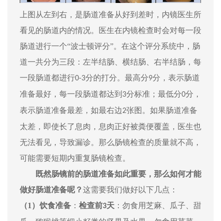
上图从左到右，是肠道准备从好到差时，内镜医生所
看见的肠道内的情况。
医生在内镜检查时会对每一段
肠道进行一个
“波士顿评分”。在这个评分系统中，肠
道一共分为三段：左半结肠、横结肠、右半结肠，每
一段肠道都进行
分的打分。最高分
分，表示肠道
0-3
9
准备最好，每一段肠道都达到
分标准；最低分
分，
3
0
表示肠道准备最差，如最右边
张图。如果肠道准备
2
太差
，
即使长了息肉
，
息肉正好被粪便覆盖，医生也
无法看见，导致漏诊。那么肠镜检查的质量就不高，
可能需要短期内重复肠镜检查。
既然肠镜前的肠道准备如此重要，那么如何才能
做好肠道准备呢？
这需要我们做好以下几点：
（1）
饮食准备
：
检查前
天
：勿食用芝麻、瓜子、甜
3