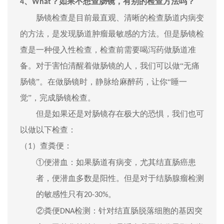
？如果不想查肠镜，有别的检查方法吗？
4、
W
hat
肠镜检查是目前最直观、清晰的检查肠道内病变
的方法，是发现肠道肿瘤最敏感的方法。但是肠镜检
查是一种侵入性检查，检查前需要喝泻药做肠道准
备。对于害怕清醒着做肠镜的人，我们可以做
“无痛
肠镜”。在做肠镜时，静脉给麻醉药，让你“睡一
觉”，完成肠镜检查。
但是如果还是对肠镜存在极大的恐惧，我们也可
以做以下检查：
（
）
查粪便：
1
①便潜血：如果肠道有病变，尤其结直肠癌患
者，便潜血多数是阳性。但是对于结肠腺瘤检测
的敏感性只有
。
20-30%
②粪便
检测：针对结直肠脱落细胞的基因突
DNA