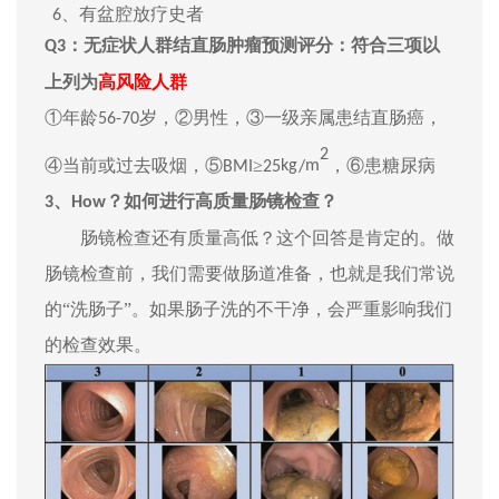
、有盆腔放疗史者
6
：
无症状人群结直肠肿瘤预测评分：符合三项以
Q3
上列为
高风险人群
①年龄
岁，
②男性，③一级亲属患结直肠癌，
56-70
2
④当前或过去吸烟，⑤
≥
，
⑥患糖尿病
BMI
25
kg
/
m
？如何进行高质量肠镜检查？
3、
H
ow
肠镜检查还有质量高低？这个回答是肯定的。做
肠镜检查前，我们需要做肠道准备，也就是我们常说
的
“洗肠子”。如果肠子洗的不干净，会严重影响我们
的检查效果。