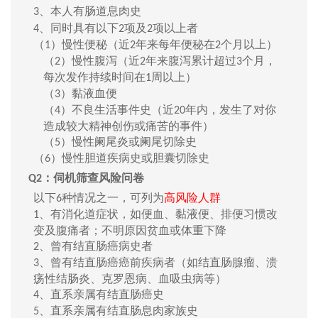
、本人有肠道息肉史
3
、同时具有以下
项及
项以上者
4
2
2
（
）
慢性便秘（近
年来每年便秘在
个月以上）
1
2
2
（
）
慢性腹泻（近
年来腹泻累计超过
个月，
2
2
3
每次发作持续时间在
周以上）
1
（
）
黏液血便
3
（
）
不良生活事件史（
近
年内
，
发生了对你
4
20
造成较大精神创伤或痛苦
的事件
）
（
）
慢性阑尾炎或阑尾切除史
5
（
）慢性胆道疾病史或胆囊切除史
6
：伺机筛查风险问卷
Q2
以下
种情况之一，可
列为
高风险人群
6
、有消化道症状，如便血、黏液便
、排便习惯改
1
变
及腹痛者；不明原因贫血或体重下降
、曾有结直肠癌病史者
2
、曾有结直肠癌
癌前疾病
者（如结直肠腺瘤、溃
3
疡性结肠炎、克罗恩病、血吸虫病等）
、
直系亲属有结直肠癌史
4
、
直系亲属
有结直肠息肉家族史
5