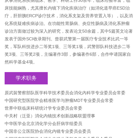
从事消化系疾病临床、教学、科研工作30余年，临床经验丰富，临
床技能娴熟，尤其擅长内镜下消化疾病治疗（如消化道早癌ESD治
疗，肝胆胰ERCP诊疗技术，消化系支架及营养管置入等），以及消
化系统疑难疾病诊治。在功能性胃肠病、炎症性肠病及消化系肿瘤
诊治方面做过较为深入的研究，发表论文50余篇，其中5篇英文论著
发表于国外SCI收录期刊。曾获武警第一届医疗专业技术比武一等
奖，军队科技进步二等奖1项、三等奖1项，武警部队科技进步二等
奖3项、三等奖2项，主编著作3部，参编著作6部，合作申请国家自
然科学基金4项。
学术职务
原武裝警察部队医学科学技术委员会消化內科学专业委员会常委
中国研究型医院学会精准医学与肿瘤MDT专业委员会常委
世界中联临床科研统计学专业委员会常委
中关村（泛亚）消化内镜技术创新战略联盟理事
中华医学会北京消化学分会肝病学组委员
中国非公立医院协会消化内镜专业委员会委员