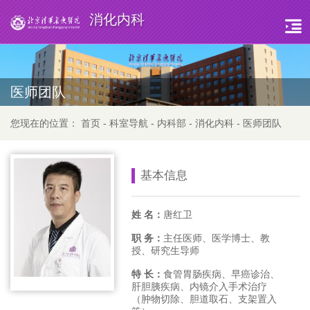
消化内科
医师团队
您现在的位置：
首页
-
科室导航
-
内科部
-
消化内科
-
医师团队
基本信息
姓 名：
唐红卫
职 务：
主任医师、医学博士、教
授、研究生导师
特 长：
食管胃肠疾病、早癌诊治、
肝胆胰疾病、内镜介入手术治疗
（肿物切除、胆道取石、支架置入