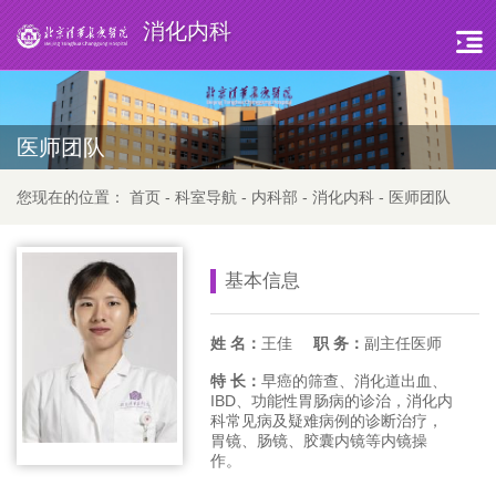
消化内科
医师团队
您现在的位置：
首页
-
科室导航
-
内科部
-
消化内科
-
医师团队
基本信息
姓 名：
王佳
职 务：
副主任医师
特 长：
早癌的筛查、消化道出血、
IBD、功能性胃肠病的诊治，消化内
科常见病及疑难病例的诊断治疗，
胃镜、肠镜、胶囊内镜等内镜操
作。