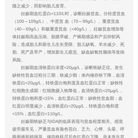
随之减少，而影响胎儿发育。
妊娠期血红蛋白<110/L时，诊断妊娠贫血。分轻度贫血
（100～109g/L）、中度贫 血（70～99g/L）、重度贫血
（40～69g/L）和极重度贫血（<40g/L）。妊娠贫血增加母
体妊娠期高血压病、胎膜早破、产褥期感染和产后抑郁风
险，造成胎儿和新生儿生长受限、胎儿缺氧、羊水减少、死
胎、死产及早产，增加新生儿窒息、缺血缺氧性脑病等发病
风险。
妊娠期血清铁蛋白浓度<20μg/L，诊断铁缺乏症。发生
缺铁性贫血过程分三期，铁减少期：体内储存铁下降，血清
铁蛋白<20μg/L，转铁蛋白饱和度及血红蛋白正常；缺铁性
红细胞生成期：红细胞摄入铁降低，血清铁蛋白<20μg/L，
转铁蛋白饱和度<15%，血红蛋白正常：缺铁性贫血期：血
红蛋白明显减少，血清铁蛋白<20μg/L，转铁蛋白饱和度
<15%，血红蛋白<110g/L。
妊娠期铁缺乏与IDA的临床表现与贫血程度相关。感觉
疲劳最常见，严重贫血有脸色苍白、乏力、心悸、头晕、呼
吸困难和烦躁等。储存铁耗尽后血红蛋白下降，虽未发生贫