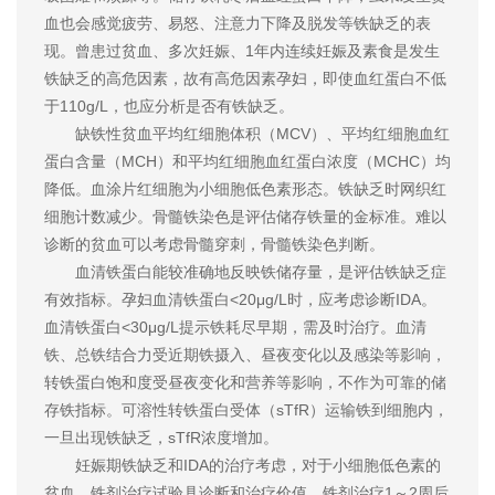
血也会感觉疲劳、易怒、注意力下降及脱发等铁缺乏的表
现。曾患过贫血、多次妊娠、1年内连续妊娠及素食是发生
铁缺乏的高危因素，故有高危因素孕妇，即使血红蛋白不低
于110g/L，也应分析是否有铁缺乏。
缺铁性贫血平均红细胞体积（MCV）、平均红细胞血红
蛋白含量（MCH）和平均红细胞血红蛋白浓度（MCHC）均
降低。血涂片红细胞为小细胞低色素形态。铁缺乏时网织红
细胞计数减少。骨髓铁染色是评估储存铁量的金标准。难以
诊断的贫血可以考虑骨髓穿刺，骨髓铁染色判断。
血清铁蛋白能较准确地反映铁储存量，是评估铁缺乏症
有效指标。孕妇血清铁蛋白<20μg/L时，应考虑诊断IDA。
血清铁蛋白<30μg/L提示铁耗尽早期，需及时治疗。血清
铁、总铁结合力受近期铁摄入、昼夜变化以及感染等影响，
转铁蛋白饱和度受昼夜变化和营养等影响，不作为可靠的储
存铁指标。可溶性转铁蛋白受体（sTfR）运输铁到细胞内，
一旦出现铁缺乏，sTfR浓度增加。
妊娠期铁缺乏和IDA的治疗考虑，对于小细胞低色素的
贫血，铁剂治疗试验具诊断和治疗价值。铁剂治疗1～2周后