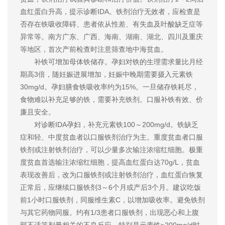
血红蛋白升高，提示诊断IDA。铁剂治疗无效者，应检查是
否存在铁吸收障碍、患者依从性差、有失血及叶酸缺乏症等
异常等。南方广东、广西、海南、湖南、湖北、四川及重庆
等地区，首次产前检查时注意筛查地中海贫血。
补铁可增加母体铁储存。孕妇对铁的生理需求量比月经
期高3倍，随妊娠进展增加，妊娠中晚期需要摄入元素铁
30mg/d。孕妇膳食铁吸收率约为15%。一旦储存铁耗尽，
食物难以补充足够的铁，需要补充铁剂。口服补铁有效、价
廉且安全。
对诊断IDA孕妇，补充元素铁100～200mg/d。铁缺乏
症和轻、中度贫血者以口服铁剂治疗为主。重度贫血者口服
铁剂或注射铁剂治疗，可以少量多次输注浓缩红细胞。极重
度贫血首选输注浓缩红细胞，提高血红蛋白达70g/L，贫血
表现改善后，改为口服铁剂或注射铁剂治疗，血红蛋白恢复
正常后，应继续口服铁剂3～6个月或产后3个月。建议吃饭
前1小时口服铁剂，同服维生素C，以增加吸收率。避免铁剂
与其它药物同服。约有1/3患者口服铁剂，出现恶心和上腹
部不适等剂量相关的不良反应，特别是元素铁≥200mg/d时