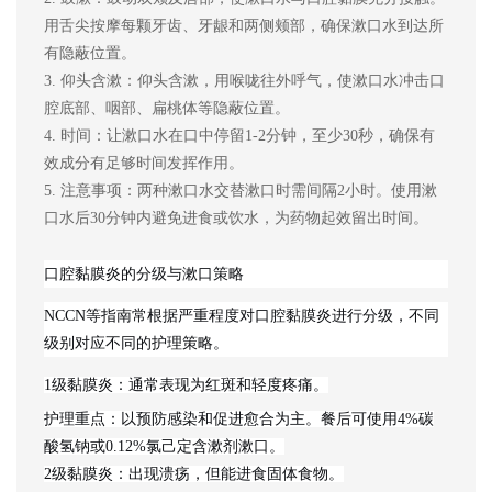
用舌尖按摩每颗牙齿、牙龈和两侧颊部，确保漱口水到达所
有隐蔽位置。
3. 仰头含漱：仰头含漱，用喉咙往外呼气，使漱口水冲击口
腔底部、咽部、扁桃体等隐蔽位置。
4. 时间：让漱口水在口中停留1
-
2分钟，至少30秒，确保有
效成分有足够时间发挥作用。
5. 注意事项：两种漱口水交替漱口时需间隔2小时。使用漱
口水后30分钟内避免进食或饮水，为药物起效留出时间。
口腔黏膜炎的分级与漱口策略
NCCN等指南常根据严重程度对口腔黏膜炎进行分级，不同
级别对应不同的护理策略
。
1级黏膜炎
：通常表现为红斑和轻度疼痛。
护理重点
：以
预防感染和促进愈合
为主。餐后可使用
4%碳
酸氢钠
或
0.12%氯己定
含漱剂漱口
。
2级黏膜炎
：出现溃疡，但能进食固体食物。