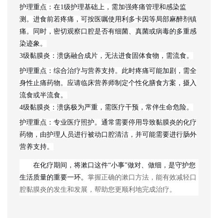
护理重点
：在
1级护理基础上，需加强
疼痛管理和感染监
测
。进食前若疼痛，可按医嘱使用利多卡因等局部麻醉剂镇
痛
。同时，密切观察口腔是否有细菌、真菌或病毒的多重感
染迹象
。
3级黏膜炎
：溃疡融合成片，无法进食固体食物，需流食。
护理重点
：
综合治疗与营养支持
。此时疼痛可能加剧，需全
身性止痛药物
。应请临床营养师制定个性化膳食方案，摄入
流食或半流食
。
4级黏膜炎
：溃疡极为严重，需医疗干预，常伴生命危险。
护理重点
：
专业医疗照护
。通常需要停用导致黏膜炎的化疗
药物
，由护理人员进行被动口腔清洁
，并可能需要进行肠外
营养支持
。
在化疗期间，将漱口这件
“小事”做对、做细，是守护您
生活质量的重要一环。
掌握正确的漱口方法，能有效减轻口
腔黏膜炎的发生和发展，帮助您更顺利地完成治疗。