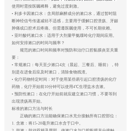
使用时需按医嘱稀释，避免过度刺激。
•
利多卡因漱口水：含局部麻醉成分的漱口水，通过暂时阻
断神经信号传递减轻不适感，主要用于缓解口腔溃疡、牙龈
肿痛或口腔术后疼痛。但需遵医嘱使用，不可长期依赖。
•
亚叶酸钙漱口水：适用于大剂量甲氨
喋呤化疗期间应用。
如何安排漱口的时间与频率？
规范的漱口时间和频率对预防和治疗口腔黏膜炎至关重
要：
• 常规漱口：每天至少漱口4次（晨起、三餐后、睡前），特
别是在进食后应及时漱口，清除食物残渣。
• 化疗药物特定时间：对于使用某些易引起口腔溃疡的化疗
药物，化疗开始前10分钟可以使用4℃生理盐水含漱。
• 预防性漱口：在化疗开始前就应建立漱口习惯，不要等到
出现溃疡再开始。
标准的漱口方法与时长
正确的漱口方法能确保漱口水充分接触所有口腔部位：
1. 含漱：将15
-
20毫升漱口水含于口中。
2. 鼓漱：鼓动双颊及唇部，使漱口水与口腔黏膜充分接触。