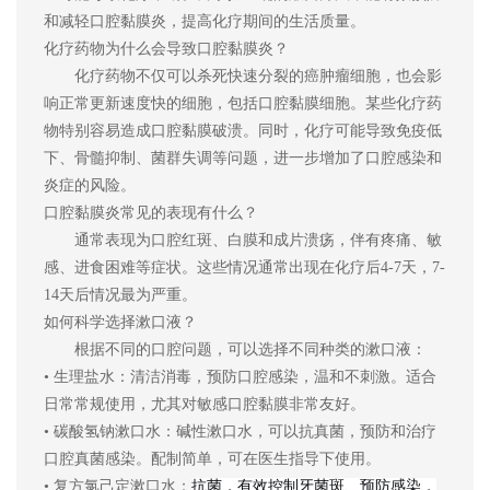
和减轻口腔黏膜炎，提高化疗期间的生活质量。
化疗药物为什么会导致
口腔
黏膜炎
？
化疗药物不仅
可以
杀死快速分裂的癌
肿瘤
细胞，也会影
响正常更新速度快的细胞，包括口腔黏膜细胞。某些化疗药
物特别容易造成口腔黏膜破溃。同时，化疗可能导致免疫低
下、骨髓抑制、菌群失调等问题，进一步增加了口腔感染和
炎症的风险。
口腔黏膜炎
常见的表现有什么？
通常表现为口腔红斑、白膜和成片溃疡，伴有疼痛、敏
感、进食困难等症状。这些
情况
通常出现在化疗后
4
-
7天，7
-
14天后情况最为严重。
如何科学选择
漱口液
？
根据不同的口腔问题，可以选择不同种类的漱口液：
• 生理盐水：清洁消毒，预防口腔感染，温和不刺激。适合
日常常规使用，尤其对敏感口腔黏膜非常友好。
• 碳酸氢钠漱口水：碱性漱口水，可以抗真菌，预防和治疗
口腔真菌感染。配制简单，可在医生指导下使用。
•
复方氯己定
漱口水：
抗菌，有效控制牙菌斑
、
预防感染，