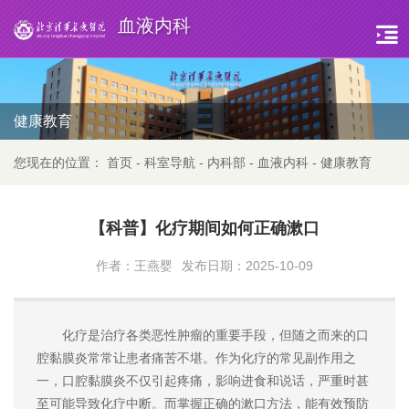
血液内科
健康教育
您现在的位置：
首页
-
科室导航
-
内科部
-
血液内科
-
健康教育
【科普】化疗期间如何正确漱口
作者：王燕婴
发布日期：2025-10-09
化疗是治疗
各类恶性肿瘤
的重要手段，但随之而来的口
腔黏膜炎常常让患者痛苦不堪。作为化疗的常见副作用之
一，口腔黏膜炎不仅引起疼痛，影响进食和说话，严重时甚
至可能导致化疗中断。
而
掌握正确的漱口方法，能有效预防