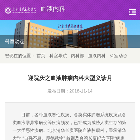
血液内科
科室动态
您现在的位置：
首页
-
科室导航
-
内科部
-
血液内科
-
科室动态
迎院庆之血液肿瘤内科大型义诊月
发布日期：2018-11-14
目前，各种血液恶性疾病、各类实体肿瘤系统疾病及各
类血液学异常病变等疾病频发，已经成为威胁人类生存的第
一大类恶性疾病。北京清华长庚医院血液肿瘤科，秉承清华
大学 “自强不息、厚德载物” 校训及台湾长庚纪念医院“病患