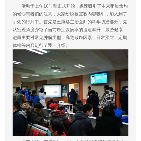
活动于上午10时整正式开始，迅速吸引了本来稍显焦灼
的候诊患者们的注意，大家纷纷被宣教内容吸引，加入到了
听众的行列中。首先是王燕婴主治医师的科学防癌部分，先
从宏观角度介绍了当前癌症发病率的迅速攀升、威胁健康，
进而主要对常见肿瘤类型、高危致癌因素、日常预防、定期
体检等内容进行了逐一介绍。