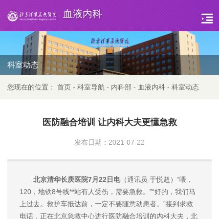
血液内科
科室动态
您现在的位置：
首页
-
科室导航
-
内科部
-
血液内科
-
科室动态
医防融合培训 让内科大夫更懂急救
发布日期：2021-07-22
北京清华长庚医院7月22日电
（通讯员 于悦超）“喂，
120，地铁8号线**站有人受伤，需要急救。”“好的，我们马
上过去。救护车抵达前，一定不要随意动患者。”接到求救
电话，正在北京急救中心进行医防融合培训的内科大夫，北