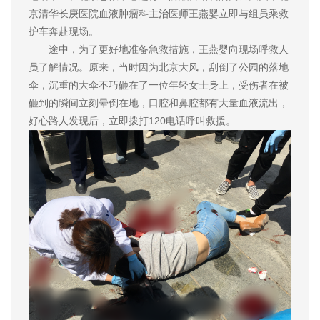
京清华长庚医院血液肿瘤科主治医师王燕婴立即与组员乘救
护车奔赴现场。
途中，为了更好地准备急救措施，王燕婴向现场呼救人
员了解情况。原来，当时因为北京大风，刮倒了公园的落地
伞，沉重的大伞不巧砸在了一位年轻女士身上，受伤者在被
砸到的瞬间立刻晕倒在地，口腔和鼻腔都有大量血液流出，
好心路人发现后，立即拨打120电话呼叫救援。