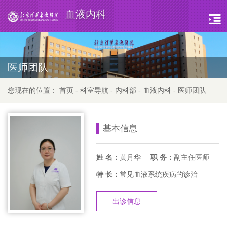
血液内科
医师团队
您现在的位置：
首页
-
科室导航
-
内科部
-
血液内科
-
医师团队
基本信息
姓 名：
黄月华
职 务：
副主任医师
特 长：
常见血液系统疾病的诊治
出诊信息