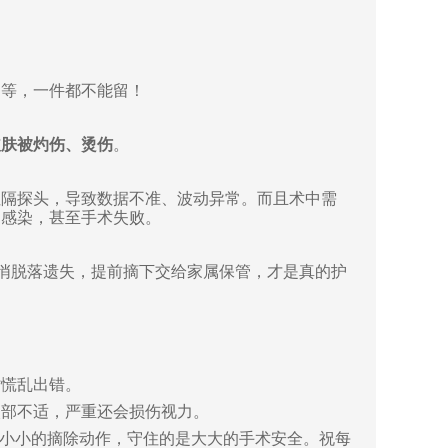
）
等，一件都不能留！
皮肤被灼伤、烫伤
。
阻隔探头，导致数据不准、波动异常。而且术中需
口感染，甚至手术失败。
悄脱落遗失
，
提前摘下交给家属保管，才是真的护
时慌乱出错。
眼部不适，严重还会损伤视力。
小小的摘除动作，守住的是大大的手术安全。
祝每