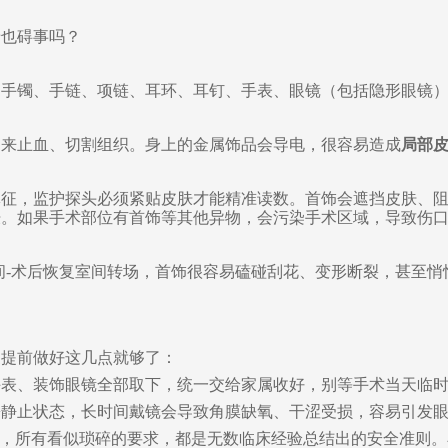
着也碍事吗？
、手镯、手链、项链、耳环、耳钉、手表、眼镜
（包括隐形眼镜
用来止血、切割组织。身上的金属饰品会导电，很容易造成
局部
体征，监护探头必须紧贴皮肤才能精准读数。首饰会遮挡皮肤、
肤
。如果手术部位有首饰等其他异物，会污染手术区域，导致伤
间-术后恢复室间转场
，首饰很容易磕碰刮花、变形断裂，甚至悄
家提前做好这几点就够了：
手表、装饰眼镜全部取下，统一交给家属收好，别等手术当天临
松静止状态，长时间戴镜会导致角膜缺氧、干涩受损，容易引发
”，所有看似琐碎的要求，都是无数临床经验总结出的安全准则。