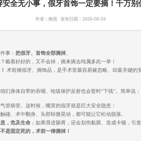
醉安全无小事，假牙首饰一定要摘！千万别
作者：鲍燕
发布日期：2026-06-03
！
一件事：
把假牙、首饰全部摘掉
。
吧？戴着好好的，又不
会
掉，摘来摘去纯属多此一举！
程！
术前摘假牙、摘饰品，是手术室最容易被忽略、却最关键的
咱们身体自带的吞咽、呛咳保护反射也会暂时“下线”。简单说：
做气管插管。这时候，嘴里的假牙就是巨大安全隐患：
管触碰、术中翻身、头部轻微晃动，都可能让它松动脱落。
窒息，危及生命
；如果滑进肠胃，还会划伤黏膜、造成卡顿，引
要不是固定死的，
术前一律摘掉！