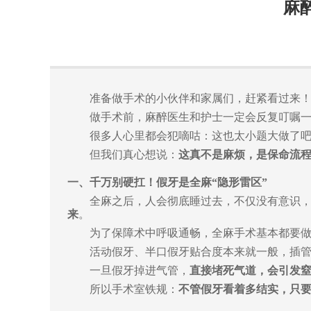
麻
准备做手术的小伙伴和家属们，赶紧看过来
做手术前，麻醉医生和护士一定会反复叮嘱
很多人心里都会犯嘀咕：这也太小题大做了
但
我们
真心想说：
这真不是麻烦，是保命流
一、千万别硬扛！假牙是全麻“隐形雷区”
全麻之后，人会彻底睡过去，不仅没有意识，
来
。
为了保障术中呼吸通畅，全麻手术基本都要
活动假牙、半口假牙贴合度本来就一般，插
一旦假牙掉进气管，
直接堵死气道，会引发
所以手术室铁规：
不管假牙看着多
结实
，
只