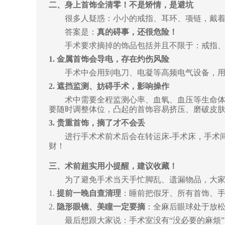
二、身上首饰全清零！不是矫情，是避坑
很多人疑惑：小小的戒指、耳环、项链，戴
答案是：
真的碍事，还很危险！
手术要求摘掉的饰品包括
并且不限于
：戒指
1. 金属首饰会导电，存在灼伤风险
手术中会用到电刀、电凝等高频电气设备，
2. 遮挡监测、妨碍手术，影响操作
术中需要全程监测心率、血氧、血压等生命
要随时调整体位，凸起的首饰容易挤压、磨破皮
3. 贵重首饰，摘了才不会丢
进行手术术前术后会在转运床-手术床，手术
财！
三、术前超实用小提醒，建议收藏！
为了避免手术当天手忙脚乱、遗漏物品，大
1.
提前一晚自查清理
：睡前把假牙、所有首饰、
2.
隐形眼镜、美瞳一定要摘
：全麻后眼球处于放
最后想跟大家说：手术室没有“没必要的麻烦