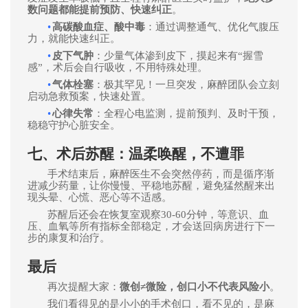
数问题都能提前预防、快速纠正
。
•
高碳酸血症、酸中毒
：通过调整通气、优化气腹压
力，就能快速纠正。
•
皮下气肿
：少量气体渗到皮下，摸起来有“握雪
感”，术后会自行吸收，不用特殊处理。
•
气体栓塞
：极其罕见！一旦突发，麻醉团队会立刻
启动急救预案，快速处置。
•
心律失常
：全程心电监测，提前预判、及时干预，
稳稳守护心脏安全。
七、术后苏醒：温柔唤醒，不遭罪
手术结束后，麻醉医生不会突然停药，而是循序渐
进减少药量，让你慢慢、平稳地苏醒，避免猛然醒来出
现头晕、心慌、恶心等不适感。
苏醒后还会在恢复室观察30-60分钟，等意识、血
压、血氧等所有指标全部稳定，才会送回病房
进行下一
步的康复和治疗
。
最后
再次提醒大家：
微创≠微险，创口小不代表风险小
。
我们看得见的是小小的手术创口，看不见的，是麻