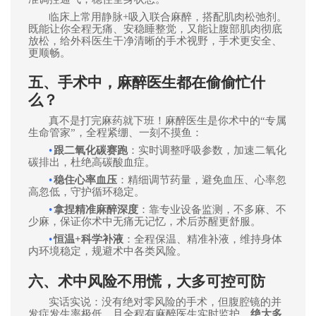
临床上常用静脉+吸入联合麻醉，搭配肌肉松弛剂。
既能让你全程无痛、安稳睡整觉，又能让腹部肌肉彻底
放松，给外科医生干净清晰的手术视野，手术更安全、
更顺畅。
五、手术中，麻醉医生都在偷偷忙什
么？
真不是打完麻药就下班！麻醉医生是你术中的“专属
生命管家”，全程紧绷、一刻不摸鱼：
•
跟二氧化碳赛跑
：实时调整呼吸参数，加速二氧化
碳排出，杜绝高碳酸血症。
•
稳住心率血压
：精细调节药量，避免血压、心率忽
高忽低，守护循环稳定。
•
拿捏精准麻醉深度
：靠专业设备监测，不多麻、不
少麻，保证你术中无痛无记忆，术后苏醒更舒服。
•
恒温+科学补液
：全程保温、精准补液，维持身体
内环境稳定，规避术中各类风险。
六、术中风险不用慌
，
大多可控可防
实话实说：没有绝对零风险的手术，但腹腔镜的并
发症发生率极低，且全程有麻醉医生实时监护，
绝大多