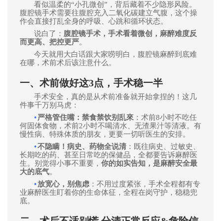
看似温柔的“小孔微创”，背后藏着不少隐形风险。
腹腔镜手术需要往腹腔充入二氧化碳建立气腹，这个操
作会直接打乱全身的呼吸、心跳和循环状态。
说白了：
腹腔镜手术，手术看着微创，麻醉难度反
而更高、把控更严
。
今天就用大白话跟大家唠明白，腹腔镜麻醉到底难
在哪，术前术后该注意什么
。
一、术前做好这3点，手术稳一半
手术安全，真的是从术前准备就开始拿捏的！这几
件事千万别马虎：
•
严格管住嘴：禁食禁饮别乱來
：术前
8
小时不吃任
何固体食物，术前2小时不喝清水、无渣果汁等清液。有
慢性病、特殊体质的朋友，
更要
一切听医生的安排。
•
不隐瞒！病史、药物全说清
：既往病史、过敏史、
长期吃的药、甚至日常吃的保健品，全都要告诉麻醉医
生。别觉得小事不重要，
你的如实告知，是麻醉安全最
大的底气
。
•
放宽心，别焦虑
：不用过度紧张，手术全程都有专
业麻醉医生盯着你的生命体征，全程在岗守护，稳稳兜
底。