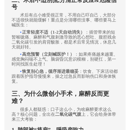
二、术后不适别慌
,
分清正常反应&危险信
号
术后有点小难受很正常，不用自己吓自己，大部分
不适很快就能缓解！重点是分清哪些没事、哪些要马上
喊医生：
•
正常
轻度
不适（1-2天自动消失）
：插管带来的短
暂喉咙痛、麻醉和气腹刺激导致的恶心想吐、腹腔残余
二氧化碳引发的肩背酸胀，都是术后常见情况，休息几
天就好转。
•
高危预警（立刻喊医护！）
：如果疼痛越来越重、
感觉胸闷喘不上气、脑袋昏沉意识模糊，别硬扛，第一
时间找医生处理！
•
恢复别心急，循序渐进最稳妥
：饮食、下床活动都
跟着医护指导慢慢来，操之过急反而影响伤口和身体恢
复。
三、为什么微创小手术，麻醉反而更
难？
很多人都疑惑：口子这么小，为啥麻醉要求这么
高？核心问题，全出在
二氧化碳气腹
上，它会给身体带
来三大考验：
1. 肺部被“挤扁”，呼吸变吃力