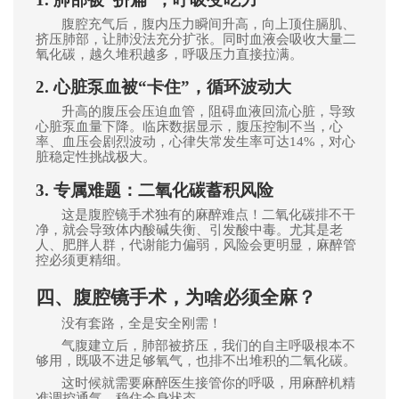
腹腔充气后，腹内压力瞬间升高，向上顶住膈肌、
挤压肺部，让肺没法充分扩张。同时血液会吸收大量二
氧化碳，越久堆积越多，呼吸压力直接拉满。
2. 心脏泵血被“卡住”，循环波动大
升高的腹压会压迫血管，阻碍血液回流心脏，导致
心脏泵血量下降。临床数据显示，腹压控制不当，心
率、血压会剧烈波动，心律失常发生率可达14%，对心
脏稳定性挑战极大。
3. 专属难题：二氧化碳蓄积风险
这是腹腔镜手术独有的麻醉难点！二氧化碳排不干
净，就会导致体内酸碱失衡、引发酸中毒。尤其是老
人、肥胖人群，代谢能力偏弱，风险会更明显，麻醉管
控必须更精细。
四、腹腔镜手术，为啥必须全麻？
没有套路，全是安全刚需！
气腹建立后，肺部被挤压，我们的自主呼吸根本不
够用，既吸不进足够氧气，也排不
出堆积的二氧化碳。
这时候就需要麻醉医生接管你的呼吸，用麻醉机精
准调控通气，稳住全身状态。