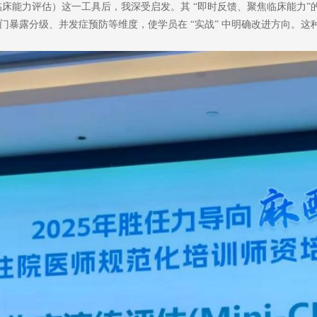
CEX（临床能力评估）这一工具后，我深受启发。其 “即时反馈、聚焦临床
暴露分级、并发症预防等维度，使学员在 “实战” 中明确改进方向。这种