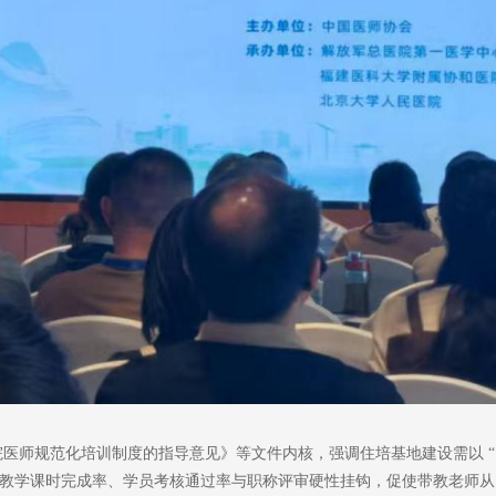
医师规范化培训制度的指导意见》等文件内核，强调住培基地建设需以 “
学课时完成率、学员考核通过率与职称评审硬性挂钩，促使带教老师从 “被