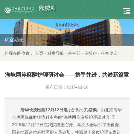
麻醉科
科室动态
您现在的位置：
首页
-
科室导航
-
外科部
-
麻醉科
-
科室动态
海峡两岸麻醉护理研讨会——携手并进，共谱新篇章
发布日期：2015-12-16
清华长庚医院12月12日电
(通讯员
刘筱璨
）由北京清华
长庚医院麻醉疼痛科主办的“海峡两岸麻醉护理研讨会”于
2015年12月12日在我院隆重召开。本次大会吸引了来自全
国各地百余位麻醉医护人员参加，并诚邀十余位护理专家进