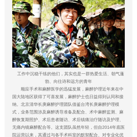
工作中沉稳干练的他们，其实也是一群热爱生活、朝气蓬
勃、向往诗和远方的青年
顺应手术和麻醉医学的迅猛发展，麻醉护理近年来在中
国大陆地区获得了可喜发展，麻醉护士也日益得到认同和接
纳。北京清华长庚麻醉护理团队借鉴台湾长庚麻醉护理模
式，业务范围涉及麻醉诱导准备及配合、术中麻醉监测、麻
醉恢复期照护、术后患者随访、术后镇痛治疗随访及护理、
无痛内镜麻醉配合等。这支团队虽然年轻，但自2014年底医
院运营以来，其通过与各手术科室的默契配合、对专业化优