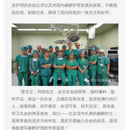
质护理的孜孜以求以及对国内麻醉护理发展的探索，不断挑
战自我、刷新纪录，获得了国内同道的一致关注和好评。
“爱在左，同情在右，走在生命的两旁，随时播种，随
时开花，将这一径长途，点缀的花香弥漫，使穿枝拂叶的行
人，踏着荆棘，却不痛苦，有泪可落，却不悲凉”。肩负着
捍卫生命的神圣使命，我们——北京清华长庚的麻醉护士，
愿将青春刻进岁月的年轮，愿把关爱融入生命的洪流，愿用
奉献谱写麻醉护理的华美篇章！