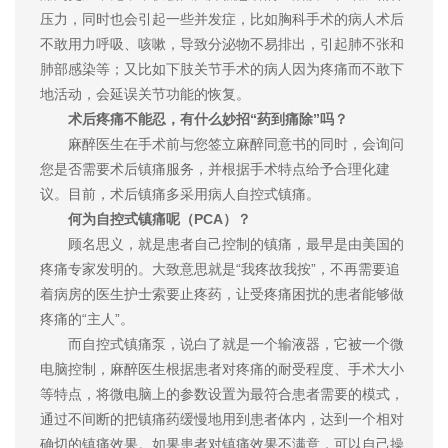
压力，同时也会引起一些并发症，比如胸科手术的病人术后
不敢用力呼吸、咳嗽，导致分泌物不易排出，引起肺不张和
肺部感染等；又比如下肢关节手术的病人因为疼痛而不敢下
地活动，会延误关节功能的恢复。
术后疼痛不能忍，有什么妙招“药到痛除”吗？
麻醉医生在手术前与您签立麻醉同意书的同时，会询问
您是否需要术后镇痛服务，并根据手术特点给予合理化建
议。目前，术后镇痛多采用病人自控式镇痛。
何为自控式镇痛呢（PCA）？
顾名思义，就是患者自己控制的镇痛，最早是由美国的
疼痛专家发明的。大致意思就是“我疼故我按”，不再需要追
着病房的医生护士索要止疼药，让受疼痛困扰的患者能够做
疼痛的“主人”。
而自控式镇痛泵，说白了就是一个输液器，它被一个微
电脑控制，麻醉医生根据患者对疼痛的耐受程度、手术大小
等特点，将微电脑上的参数设置为最符合患者需要的模式，
通过不间断的把镇痛药缓慢地用到患者体内，达到一个相对
确切的镇痛效果。如果患者对镇痛效果不满意，可以自己操