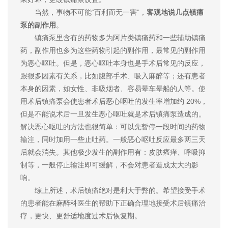
当然，事物不可能“百利而无一害”，
客观地说几点镇痛
泵的副作用
。
镇痛泵里含有的药物多为阿片类镇痛药和一些辅助镇痛
药，副作用也多为这些药物引起的副作用，最常见的副作用
为恶心呕吐。但是，恶心呕吐本身也是手术后常见的反应，
跟很多因素有关系，比如腹部手术、吸入麻醉等；还有患者
本身的因素，如女性、非吸烟者、容易晕车晕船的人等。使
用术后镇痛泵会使患者术后恶心呕吐的发生率增加约 20%，
但是不能说术后一旦发生恶心呕吐就是术后镇痛泵造成的。
解决恶心呕吐的方法也很简单：可以先暂停一段时间的药物
输注，同时加用一些止吐药。一般恶心呕吐反应最多两三天
后就会消失。其他极少发生的副作用有：皮肤瘙痒、呼吸抑
制等，一般停止输注即可缓解，不会对患者造成太大的影
响。
综上所述，术后镇痛绝对是利大于弊的。希望接受手术
的患者能在麻醉科医生的帮助下正确合理地接受术后镇痛治
疗，更快、更舒适地度过术后恢复期。