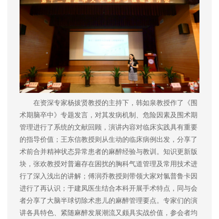
在资深专家杨拔贤教授的主持下，韩如泉教授作了《围
术期脑卒中》专题发言，对其发病机制、危险因素及围术期
管理进行了系统的文献回顾，演讲内容对临床实践具有重要
的指导价值；王东信教授则从生动的临床病例出发，分享了
术前合并精神状态异常患者的麻醉经验与教训。知识更新版
块，张欢教授对普遍存在困扰的胸科气道管理及常用技术进
行了深入浅出的讲解；傅润乔教授则带领大家对氯普鲁卡因
进行了再认识；于建凤医生结合本科开展手术特点，同与会
者分享了大脑半球切除术患儿的麻醉管理要点。专家们的演
讲各具特色、紧随麻醉发展潮流又颇具实战价值，参会者均