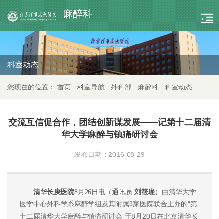
麻醉科
科室动态
您现在的位置：
首页
-
科室导航
-
外科部
-
麻醉科
-
科室动态
交流互信促合作，团结创新谋发展——记第十二届清
华大学麻醉与镇痛研讨会
发布日期：2016-08-29
由清华大学
清华长庚医院
8月26日电（通讯员
刘筱璨
）
医学中心外科学系麻醉学组及其附属3家医院联合主办的“第
十二届清华大学麻醉与镇痛研讨会”于8月20日在北京清华长