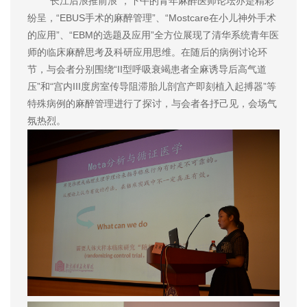
“长江后浪推前浪”，下午的青年麻醉医师论坛亦是精彩
纷呈，“EBUS手术的麻醉管理”、“Mostcare在小儿神外手术
的应用”、“EBM的选题及应用”全方位展现了清华系统青年医
师的临床麻醉思考及科研应用思维。在随后的病例讨论环
节，与会者分别围绕“II型呼吸衰竭患者全麻诱导后高气道
压”和“宫内III度房室传导阻滞胎儿剖宫产即刻植入起搏器”等
特殊病例的麻醉管理进行了探讨，与会者各抒己见，会场气
氛热烈。