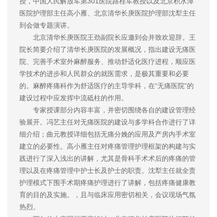
授，中国人民解放军第301医院路桂军教授以及北京积水潭
医院护理部主任高小雁、北京清华长庚医院护理部沈犁主任
到会做专题演讲。
北京清华长庚医院王劲副院长应邀到会并致欢迎辞。王
院长简要介绍了清华长庚医院的发展概况，指出建设无痛医
院、完善手术室外麻醉服务、推动舒适化医疗进程，顺应医
学技术的进步和人民群众的就医需求，是极其重要和必要
的。麻醉疼痛科作为舒适医疗的主导学科，在“无痛医院”的
建设过程中应发挥中流砥柱的作用。
专家授课部分内容丰富，并密切围绕各自的建设管理经
验展开。冯艺主任对无痛医院的建设与多学科合作进行了详
细介绍；曲元教授详细包括无痛分娩的应用及产房内手术室
建立的必要性。高小雁主任对疼痛管理护理框架的构建与实
践进行了深入浅出的讲解，尤其是骨科手术术后的疼痛的管
理以及在疼痛管理中护士长及护士的职责。沈犁主任就全责
护理模式下围手术期疼痛护理进行了讲解，包括疼痛健康教
育的目的及实施。，且与临床应用密切相关，会议现场气氛
热烈。