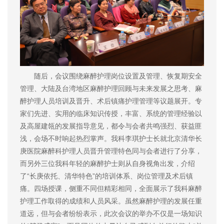
随后，会议围绕麻醉护理岗位设置及管理、恢复期安全
管理、大陆及台湾地区麻醉护理回顾与未来发展之思考、麻
醉护理人员培训及晋升、术后镇痛护理管理等议题展开。专
家们先进、实用的临床知识传授，丰富、系统的管理经验以
及高屋建瓴的发展指导意见，都令与会者共鸣强烈、获益匪
浅，会场不时响起热烈掌声。我科李琪护士长就北京清华长
庚医院麻醉科护理人员晋升管理特色同与会者进行了分享，
而另外三位我科年轻的麻醉护士则从自身视角出发，介绍
了“长庚依托、清华特色”的培训体系、岗位管理及术后镇
痛。四场授课，侧重不同但精彩相同，全面展示了我科麻醉
护理工作取得的成绩和人员风采。虽然麻醉护理的发展任重
道远，但与会者纷纷表示，此次会议的举办不仅是一场知识