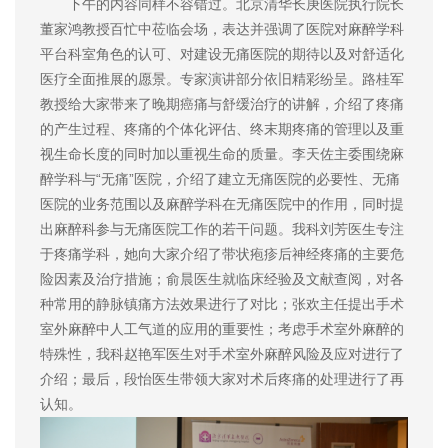
下午的内容同样不容错过。北京清华长庚医院执行院长
董家鸿教授百忙中莅临会场，表达并强调了医院对麻醉学科
平台科室角色的认可、对建设无痛医院的期待以及对舒适化
医疗全面推展的愿景。专家演讲部分依旧精彩纷呈。路桂军
教授给大家带来了晚期癌痛与舒缓治疗的讲解，介绍了疼痛
的产生过程、疼痛的个体化评估、终末期疼痛的管理以及重
视生命长度的同时加以重视生命的质量。李天佐主委围绕麻
醉学科与“无痛”医院，介绍了建立无痛医院的必要性、无痛
医院的业务范围以及麻醉学科在无痛医院中的作用，同时提
出麻醉科参与无痛医院工作的若干问题。我科刘芳医生专注
于疼痛学科，她向大家介绍了带状疱疹后神经疼痛的主要危
险因素及治疗措施；俞晨医生就临床经验及文献查阅，对各
种常用的静脉镇痛方法效果进行了对比；张欢主任提出手术
室外麻醉中人工气道的应用的重要性；考虑手术室外麻醉的
特殊性，我科赵艳军医生对手术室外麻醉风险及应对进行了
介绍；最后，段怡医生带领大家对术后疼痛的处理进行了再
认知。