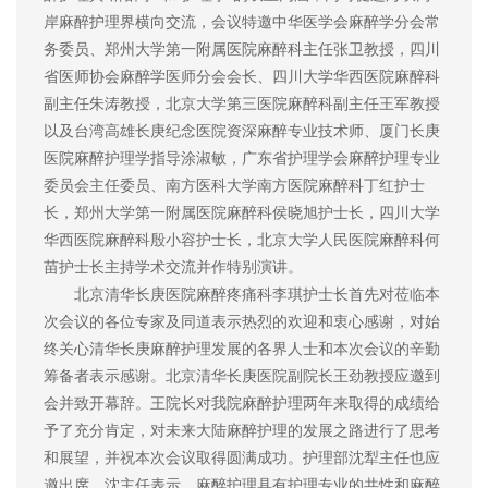
岸麻醉护理界横向交流，会议特邀中华医学会麻醉学分会常
务委员、郑州大学第一附属医院麻醉科主任张卫教授，四川
省医师协会麻醉学医师分会会长、四川大学华西医院麻醉科
副主任朱涛教授，北京大学第三医院麻醉科副主任王军教授
以及台湾高雄长庚纪念医院资深麻醉专业技术师、厦门长庚
医院麻醉护理学指导涂淑敏，广东省护理学会麻醉护理专业
委员会主任委员、南方医科大学南方医院麻醉科丁红护士
长，郑州大学第一附属医院麻醉科侯晓旭护士长，四川大学
华西医院麻醉科殷小容护士长，北京大学人民医院麻醉科何
苗护士长主持学术交流并作特别演讲。
北京清华长庚医院麻醉疼痛科李琪护士长首先对莅临本
次会议的各位专家及同道表示热烈的欢迎和衷心感谢，对始
终关心清华长庚麻醉护理发展的各界人士和本次会议的辛勤
筹备者表示感谢。北京清华长庚医院副院长王劲教授应邀到
会并致开幕辞。王院长对我院麻醉护理两年来取得的成绩给
予了充分肯定，对未来大陆麻醉护理的发展之路进行了思考
和展望，并祝本次会议取得圆满成功。护理部沈犁主任也应
邀出席。沈主任表示，麻醉护理具有护理专业的共性和麻醉