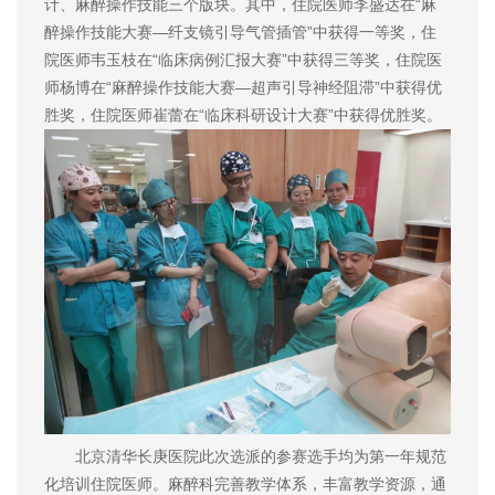
计、麻醉操作技能三个版块。其中，住院医师李盛达在“麻
醉操作技能大赛—纤支镜引导气管插管”中获得一等奖，住
院医师韦玉枝在“临床病例汇报大赛”中获得三等奖，住院医
师杨博在“麻醉操作技能大赛—超声引导神经阻滞”中获得优
胜奖，住院医师崔蕾在“临床科研设计大赛”中获得优胜奖。
北京清华长庚医院此次选派的参赛选手均为第一年规范
化培训住院医师。麻醉科完善教学体系，丰富教学资源，通