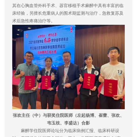
其在心胸血管外科手术、器官移植手术麻醉中具有丰富的临
床经验，另擅长危重病人的围术期监测与治疗，急救复苏及
术后急性疼痛治疗等。
张欢主任（中）与获奖住院医师（左起杨博、崔蕾、张欢、
韦玉枝、李盛达）合影
麻醉学住院医师论坛分为临床病例汇报、临床科研设