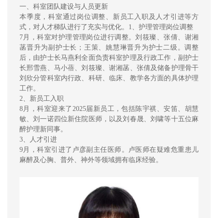
一、科室团队建设与人员更新
本季度，科室通过岗位调整、新员工入职及人才引进等方
式，对人才梯队进行了充实与优化。1、护理管理岗位调整
7月，科室对护理管理岗位进行调整。刘筱璨、张倩、谢湘
菡晋升为副护士长；王策、姚慧琳晋升为护士二级。调整
后，由护士长马燕利全面负责科室护理及行政工作，副护士
长邢雪燕、马小蓓、刘筱璨、谢湘菡、张倩及储备护理骨干
刘欣分管科室内行政、科研、临床、教学各方面的具体护理
工作。
2、新员工入职
8月，科室迎来了2025届新员工，包括陈宇祺、安笛、胡慧
敏、刘一诺四位新住院医师，以及刘春晟、刘啸等十五位麻
醉护理新同事。
3、人才引进
9月，科室引进了卢彦副主任医师。卢医师在疑难危重患儿
麻醉及心胸、普外、神外等领域拥有临床经验。