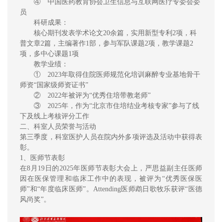
④ 中国医药教育协会卫生信息与互联网医疗专委会委
员
科研成果：
核心期刊发表学术论文20余篇，实用新型专利2项，科
普文章2篇，主编著作1部，参与军队课题2项，教学课题2
项，多中心课题1项
教学业绩：
① 2023年取得住院医师规范化培训麻醉专业基地骨干
师资“国家级师资证书”
② 2022年被评为“优秀住培带教老师”
③ 2025年，作为“北京市住培结业考核专家”参与了线
下及线上考核评分工作
二、科室人员荣誉与活动
第三季度，科室医护人员在院内外多项评选及活动中获得表
彰。
1、医师节表彰
在8月19日的2025年医师节表彰大会上，严思益副主任医师
因在医保管理和临床工作中的表现，被评为“优秀医保医
师”和“年度临床医师”。Attending医师鹉日歌牧乐获评“医德
风尚奖”。