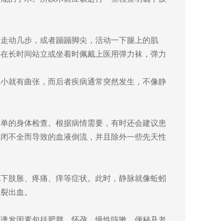
走动几步，或者蹦蹦脚尖，活动一下腿上的肌
好在长时间站立或坐着时佩戴上医用弹力袜，弹力
小就有曲张，而后者疾病通常突然发生，不像静
单的身体检查。根据病情需要，有时还会建议患
关闭不全而导致的血液倒流，并且除外一些先天性
下肢胀、疼痛、痒等症状。此时，静脉就像蚯蚓
破裂出血。
诱发因素包括肥胖、怀孕、慢性咳嗽、便秘及老