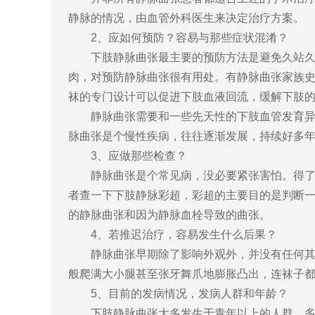
静脉的情况，由血管外科医生来决定治疗方案。
2、应如何预防？容易与那些症状混淆？
下肢静脉曲张最主要的预防方法是避免久站久坐
肉，对预防静脉曲张很有用处。有静脉曲张家族
袜的专门设计可以促进下肢血液回流，缓解下肢
静脉曲张需要和一些先天性的下肢血管发育异常
脉曲张是个慢性疾病，往往逐渐发展，持续好多
3、应做那些检查？
静脉曲张是个常见病，没必要紧张害怕。得了静
者查一下下肢静脉彩超，彩超的主要目的是判断
的静脉曲张和因为静脉血栓导致的曲张。
4、若推迟治疗，容易发生什么后果？
静脉曲张早期除了影响外观外，并没有任何其他
般爬满大小腿甚至张牙舞爪地膨胀凸出，连袜子
5、目前的发病情况，发病人群和年龄？
下肢静脉曲张大多发生于青年以上的人群，多见