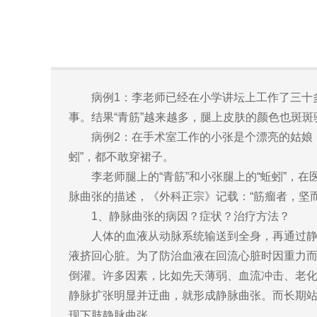
病例1：李老师已经在小学讲坛上工作了三十多
事。结果“青筋”越来越多，腿上皮肤的颜色也斑
病例2：在手术室工作的小张是个漂亮的姑娘，
蚓”，都不敢穿裙子。
李老师腿上的“青筋”和小张腿上的“蚯蚓”，在
脉曲张的描述，《外科正宗》记载：“筋瘤者，坚
1、静脉曲张的病因？症状？治疗方法？
人体的血液从动脉系统输送到全身，再通过静脉
液挤回心脏。为了防治血液在回流心脏时因重力
倒灌。许多因素，比如先天薄弱、血流冲击、老化
静脉扩张明显并迂曲，就形成静脉曲张。而长期
现下肢静脉曲张。