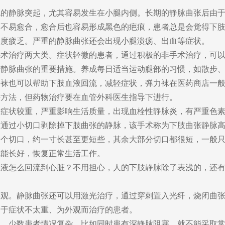
静脉突起，尤其容易发生在小腿内侧。长期的静脉曲张后由于
口不易愈合，愈合后也容易形成黑色的疤痕，患者总是会觉得下
极度疲乏。严重的静脉曲张还会出现小腿溃疡、出血等症状。
治疗两大类。症状轻微的患者，通过积极的非手术治疗，可以
部静脉曲张的重要措施。养成每日适当运动腿部的习惯，如散步
力袜也可以帮助下肢血液回流，减轻症状，弹力袜在医药商店一
好方法，但药物治疗要在血管外科医生指导下进行。
状较重，严重影响生活质量，出现血栓性静脉炎，有严重色素
术通过小切口剥除掉下肢曲张的静脉，该手术称为下肢曲张静脉
一个切口，约一寸长甚至更短些，其余大部分切口都很短，一般
就能长好，恢复正常生活工作。
怎么回流到心脏？不用担心，人的下肢静脉除了表浅的，还有
。静脉曲张还可以用激光治疗，通过穿刺置入光纤，烧闭曲张
合于症状不太重、为外观而治疗的患者。
少数患者情况复杂，比如同时患有深静脉阻塞，就不能采取常