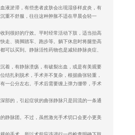
血液淤滞，有些患者皮肤会出现湿疹样皮炎，有
肢沉重不舒服，往往这种肿胀不适在早晨会轻一
收到很好的疗效。平时经常活动下肢，适当抬高
、快走、骑脚踏车、跑步等。躺下休息时将腿垫高
般都可以买到。静脉活性药物也是减轻静脉炎症、
沉着，有静脉溃疡，有破裂出血，或是有美观要
高位结扎剥脱术，手术并不复杂，根据曲张轻重，
只有一公分左右。手术后需要缠上弹力绷带，手术
深部的，引起症状的曲张静脉只是回流的一条通
的静脉团。不过，虽然激光手术切口会更小更美
规的手术。所以术前应该进行一些检查明确下肢