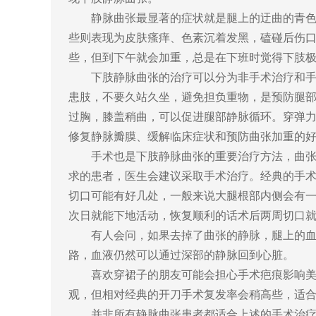
静脉曲张最显著的症状就是腿上的迂曲的青色的
些则表现为皮肤瘙痒、色素沉着发黑，磕碰后伤
些，但到下午就会加重，总是在下班时觉得下肢
下肢静脉曲张的治疗可以分为非手术治疗和手术
患肢，不要久站久坐，避免担负重物，是预防腿
过胸，膝盖稍曲，可以促进腿部静脉循环。穿弹
修复静脉瓣膜、缓解临床症状和预防曲张加重的
手术也是下肢静脉曲张的重要治疗方法，曲张症
求的患者，医生会建议采取手术治疗。经典的手
切口可能有好几处，一般来说大腿根部内侧会有
次日就能下地活动，恢复顺利的话术后两周切口
有人会问，如果去掉了曲张的静脉，腿上的血液
路，血液仍然可以通过深部的静脉回到心脏。
喜欢穿裙子的朋友可能会担心手术疤痕影响美观
观，但相对经典的开刀手术复发率会稍高些，适
并非所有静脉曲张患者都适合上述的手术治疗，