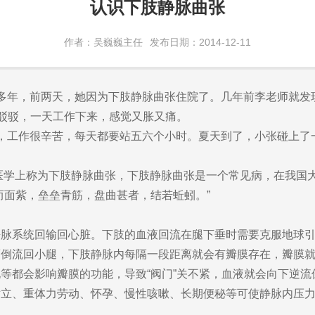
认识下肢静脉曲张
作者：吴巍巍主任
发布日期：2014-12-11
年，前两天，她因为下肢静脉曲张住院了。几年前李老师就发现
斑驳驳，一天工作下来，感觉又胀又痛。
工作很辛苦，每天都要站五六个小时。夏天到了，小张碰上了一
医学上称为下肢静脉曲张，下肢静脉曲张是一个常见病，在我国
而面紫，垒垒青筋，盘曲甚者，结若蚯蚓。”
系统回输回心脏。下肢的血液回流在腿下垂时需要克服地球引
而倒流回小腿，下肢静脉内每隔一段距离就会有瓣膜存在，瓣膜
等都会影响瓣膜的功能，导致“阀门”关不紧，血液就会向下逆
站立、重体力劳动、怀孕、慢性咳嗽、长期便秘等可使静脉内压