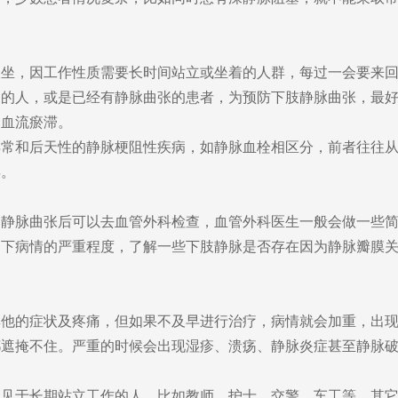
，因工作性质需要长时间站立或坐着的人群，每过一会要来回
史的人，或是已经有静脉曲张的患者，为预防下肢静脉曲张，最
的血流瘀滞。
和后天性的静脉梗阻性疾病，如静脉血栓相区分，前者往往从
年。
脉曲张后可以去血管外科检查，血管外科医生一般会做一些简
一下病情的严重程度，了解一些下肢静脉是否存在因为静脉瓣膜
的症状及疼痛，但如果不及早进行治疗，病情就会加重，出现
都遮掩不住。严重的时候会出现湿疹、溃疡、静脉炎症甚至静脉
于长期站立工作的人，比如教师、护士、交警、车工等，其它