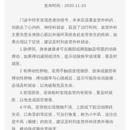
发布时间：2020-11-10
门诊中经常发现患者挂错号，本来应该看血管外科的，
却跑去了心内科、神经科就诊，延误了治疗时间。血管外科
主要负责全身除心脏以外循环系统各处血管发生的疾病，如
果出现以下症状，建议及时到血管外科就诊。
1.脉搏弱。身体健康者可在腕部或脚面触及明显的动脉
搏动，如果搏动减弱或消失，提示动脉狭窄或堵塞，要及时
就医。
2.有搏动性肿物。若用手触摸发现颈部、肢体或腹部有
搏动性肿物，搏动频率与心跳相近，提示可能存在动脉瘤，
必须及时就诊，以免破裂危及生命。
3.发现斑块。若体检时发现血管内有斑块，要及时就
医，以免造成器官梗塞。
4.中风。若突然出现视物不清、上肢或下肢活动障碍、
失语、口角歪斜等症状，可自行恢复，称为小中风，这往往
是中风（脑梗）的前兆，建议及时到血管外科排查外颈动
脉、椎动脉或脑血管病变。