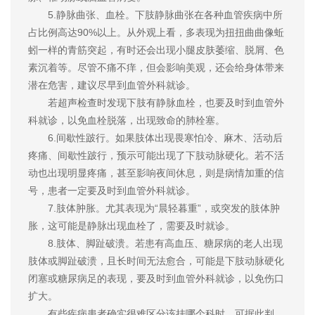
5.静脉曲张、血栓。下肢静脉曲张在各种血管疾病中所
占比例高达90%以上。从外观上看，多表现为扭扭曲曲像蚯
蚓一样的青筋突起，有时还会出现小腿皮肤萎缩、脱屑、色
素沉着等。尽管不痛不痒，但会影响美观，还会给身体带来
潜在危害，建议尽早到血管外科就诊。
若超声检查时发现下肢有静脉血栓，也要及时到血管外
科就诊，以免血栓脱落，出现致命的肺栓塞。
6.间歇性跛行。如果肢体出现畏寒怕冷、麻木、活动后
疼痛、间歇性跛行，预示可能出现了下肢动脉硬化。若不活
动也出现明显疼痛，甚至影响夜间休息，则是病情加重的信
号，患者一定要及时到血管外科就诊。
7.肢体肿胀。尤其表现为“晨轻暮重”，或突发的肢体肿
胀，这可能是静脉出现血栓了，需要及时就诊。
8.肢体、脚趾破溃。若患有高血压、糖尿病的老人出现
肢体或脚趾破溃，且长时间无法愈合，可能是下肢动脉硬化
闭塞或糖尿病足的表现，要及时到血管外科就诊，以免伤口
扩大。
有些疾病患者确实很难区分该挂哪个科时，可据此判