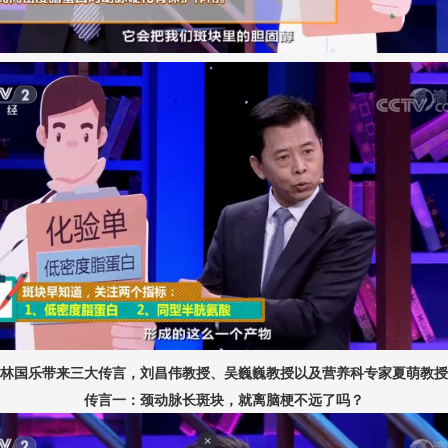
林国乐带来三大传言，刘昌伟教授、吴巍巍教授以及营养科专家夏萌教授
传言一：颈动脉长斑块，就离脑梗不远了吗？