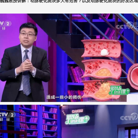
巍巍教授讲解：动脉硬化斑块多大有危害？以及动脉硬化斑块的好发区域