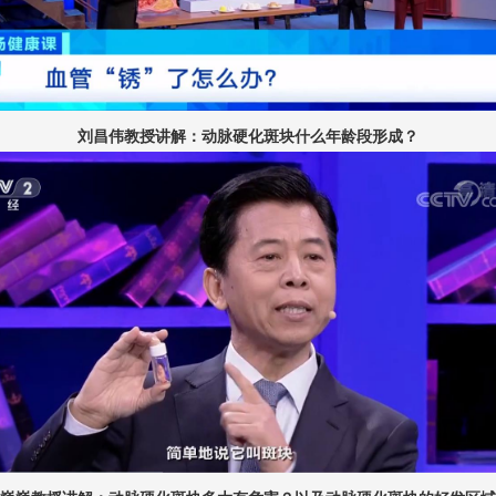
刘昌伟教授讲解：动脉硬化斑块什么年龄段形成？