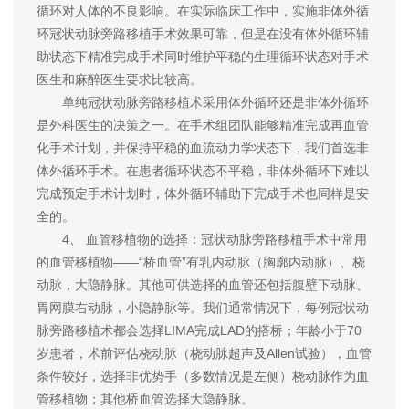
循环对人体的不良影响。在实际临床工作中，实施非体外循
环冠状动脉旁路移植手术效果可靠，但是在没有体外循环辅
助状态下精准完成手术同时维护平稳的生理循环状态对手术
医生和麻醉医生要求比较高。
单纯冠状动脉旁路移植术采用体外循环还是非体外循环
是外科医生的决策之一。在手术组团队能够精准完成再血管
化手术计划，并保持平稳的血流动力学状态下，我们首选非
体外循环手术。在患者循环状态不平稳，非体外循环下难以
完成预定手术计划时，体外循环辅助下完成手术也同样是安
全的。
4、 血管移植物的选择：冠状动脉旁路移植手术中常用
的血管移植物——“桥血管”有乳内动脉（胸廓内动脉）、桡
动脉，大隐静脉。其他可供选择的血管还包括腹壁下动脉、
胃网膜右动脉，小隐静脉等。我们通常情况下，每例冠状动
脉旁路移植术都会选择LIMA完成LAD的搭桥；年龄小于70
岁患者，术前评估桡动脉（桡动脉超声及Allen试验），血管
条件较好，选择非优势手（多数情况是左侧）桡动脉作为血
管移植物；其他桥血管选择大隐静脉。