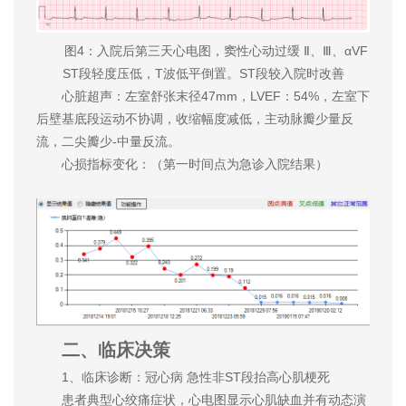
图4：入院后第三天心电图，窦性心动过缓 Ⅱ、Ⅲ、αVF
ST段轻度压低，T波低平倒置。ST段较入院时改善
心脏超声：左室舒张末径47mm，LVEF：54%，左室下
后壁基底段运动不协调，收缩幅度减低，主动脉瓣少量反
流，二尖瓣少-中量反流。
心损指标变化：（第一时间点为急诊入院结果）
二、临床决策
1、临床诊断：冠心病 急性非ST段抬高心肌梗死
患者典型心绞痛症状，心电图显示心肌缺血并有动态演