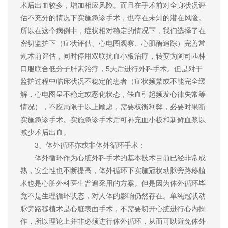
术后出血较多，增加相应风险。而且在手术前对全身状况评
估不充分的情况下实施急诊手术，也存在未知的潜在风险。
所以在这个病例中，症状相对稳定的情况下，我们选择了在
密切监护下（症状评估、心电图观察、心肌酶追踪）完善常
规术前评估，同时停用双联抗血小板治疗，转变为阿司匹林
口服联合低分子肝素治疗，5天后进行外科手术。但是对于
监护过程中临床状况不稳定的患者（症状频繁或不能完全缓
解，心电图呈不稳定或恶化状态，缺血引起频发心律失常等
情况），不应局限于以上顾虑，需要权衡利弊，必要时果断
实施急诊手术。实施急诊手术后可补充血小板和新鲜血浆以
减少术后出血。
3、体外循环亦或非体外循环手术：
体外循环作为心脏外科手术的基本技术目前已经非常成
熟，安全性也不断提高，体外循环下实施冠状动脉旁路移植
术也是心脏外科医生普遍采用的方案。但是因为体外循环毕
竟不是生理循环状态，对人体的影响仍然存在。单纯冠状动
脉旁路移植术是心脏表面手术，不需要切开心脏进行心内操
作，所以理论上并非必须进行体外循环，从而可以避免体外