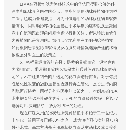
LIMA在冠状动脉旁路移植术中的优势已得到心脏外科
医生和冠脉介入医生的公认。更多的使用动脉移植物作为桥
血管，也成为普遍观点。因为可供选用的动脉移植物血管数
量有限，同时动脉移植物血管在手术早期的痉挛以及远期因
竞争血流问题出现的闭塞也逐渐得到关注，所以静脉血管作
为移植物也是常用的。如何安全地利用有限的动脉移植物，
如何根据患者冠脉血管情况及心脏功能情况选择合适的移植
物也是外科医生的决策之一。
5、搭桥目标血管的选择：搭桥的目标血管，通常也称
为“靶血管”。通常靶血管的选择是术前通过阅读冠脉造影确
定的，术中还要结合阅片选定的靶血管进行探查。对于弥漫
性硬化性改变的冠脉血管是否进行再血管化，是否进行内膜
剥脱再行搭桥，同样是外科医生的决策之一。本例患者PDA
术中探查呈弥漫性硬化改变，而PL的血管条件较好，所以仅
选择对PL实施搭桥，放弃对PDA的处理。
现在广泛采用的冠状动脉旁路移植手术始于二十世纪六
十年代，沿用至今已经60年之久，成为治疗冠心病的经典的
外科术式。基本方法是应用移植物血管从主动脉及其直接分