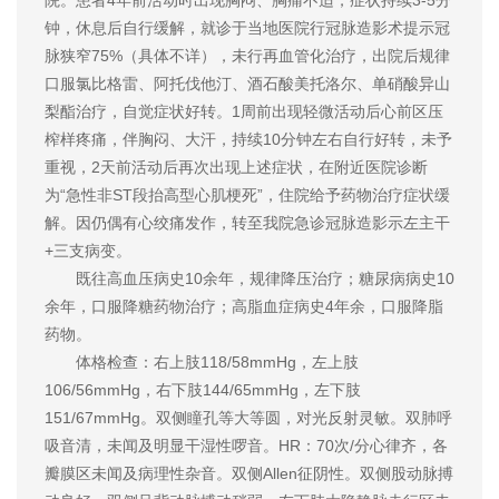
钟，休息后自行缓解，就诊于当地医院行冠脉造影术提示冠
脉狭窄75%（具体不详），未行再血管化治疗，出院后规律
口服氯比格雷、阿托伐他汀、酒石酸美托洛尔、单硝酸异山
梨酯治疗，自觉症状好转。1周前出现轻微活动后心前区压
榨样疼痛，伴胸闷、大汗，持续10分钟左右自行好转，未予
重视，2天前活动后再次出现上述症状，在附近医院诊断
为“急性非ST段抬高型心肌梗死”，住院给予药物治疗症状缓
解。因仍偶有心绞痛发作，转至我院急诊冠脉造影示左主干
+三支病变。
既往高血压病史10余年，规律降压治疗；糖尿病病史10
余年，口服降糖药物治疗；高脂血症病史4年余，口服降脂
药物。
体格检查：右上肢118/58mmHg，左上肢
106/56mmHg，右下肢144/65mmHg，左下肢
151/67mmHg。双侧瞳孔等大等圆，对光反射灵敏。双肺呼
吸音清，未闻及明显干湿性啰音。HR：70次/分心律齐，各
瓣膜区未闻及病理性杂音。双侧Allen征阴性。双侧股动脉搏