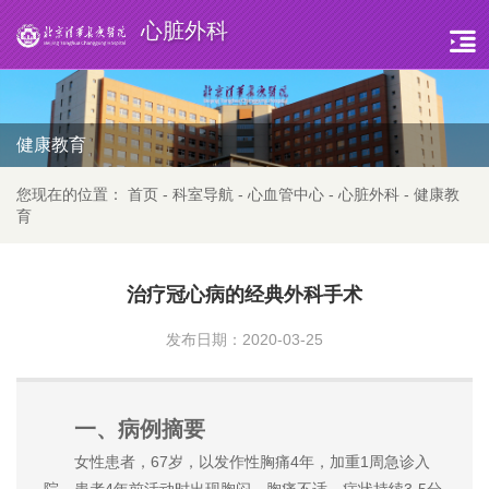
心脏外科
健康教育
您现在的位置：
首页
-
科室导航
-
心血管中心
-
心脏外科
-
健康教
育
治疗冠心病的经典外科手术
发布日期：2020-03-25
一、病例摘要
女性患者，67岁，以发作性胸痛4年，加重1周急诊入
院。患者4年前活动时出现胸闷、胸痛不适，症状持续3-5分