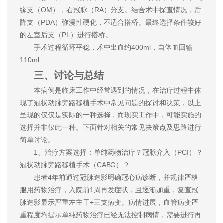
缘支（OM），右冠脉（RA）分支。结合术中探查情况，后
降支（PDA）弥漫性硬化，不适合搭桥。最终选择条件较好
的左室后支（PL）进行搭桥。
手术过程循环平稳，术中出血约400ml，自体血回输
110ml
三、讨论与总结
本病例是临床工作中经常遇到的情况，在治疗过程中体
现了冠状动脉旁路移植手术中常见问题的探讨和决策，以上
呈现的仅仅是实际的一种选择，而现实工作中，可能实施的
选择并非仅此一种。下面针对相关的常见决策点及思路进行
简单讨论。
1、治疗方案选择：单纯药物治疗？冠脉介入（PCI）？
冠状动脉旁路移植手术（CABG）？
患者4年前通过冠脉造影明确冠心病诊断，并规律严格
服用药物治疗，入院前1周再发症状，且逐渐加重，复查冠
脉造影显示严重左主干+三支病变。病情进展，血管病变严
重程度均提示单纯药物治疗已经无法控制病情，需要进行再