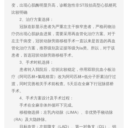
变，出现心肌酶明显升高，诊断急性非ST段抬高型心肌梗死
比较明确
2、治疗方案选择：
冠脉造影显示患者为严重左主干狭窄患者，严格药物治
疗仍出现心肌缺血进展，需要采用再血管化治疗方案。对于
左主干病变，冠状动脉旁路移植手术一直以来是首选的再血
管化治疗方案，推荐级别及证据等级为Ⅰa类。所以，对于该
患者，首选冠状动脉旁路移植手术。
3、手术时机选择：
患者转入我院后，症状比较稳定，停用双联抗血小板治
疗（阿司匹林+氯吡格雷）改为阿司匹林+低分子肝素治疗过
渡，同时完善相关手术前检查。5天后在全麻下行冠脉搭桥
手术。
4、手术方案设计及手术过程：
手术在全麻非体外循环下完成。
移植物选择：左乳内动脉（LIMA）、非优势手桡动脉
（RA）及大隐静脉。
目标血管：左前降支（LAD）、第一对角支（D1）、钝