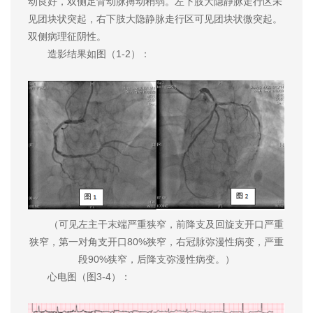
动良好，双侧足背动脉搏动稍弱。左下肢大隐静脉走行区未
见团块状突起，右下肢大隐静脉走行区可见团块状微突起。
双侧病理征阴性。
造影结果如图（1-2）：
（可见左主干末端严重狭窄，前降支及回旋支开口严重
狭窄，第一对角支开口80%狭窄，右冠脉弥漫性病变，严重
段90%狭窄，后降支弥漫性病变。）
心电图（图3-4）：