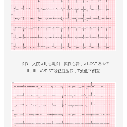
图3：入院当时心电图，窦性心律，V1-6ST段压低，
Ⅱ、Ⅲ、αVF ST段轻度压低，T波低平倒置