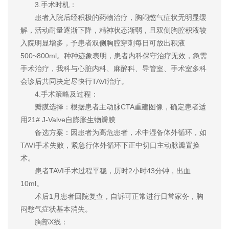
3.手术时机：
患者入院后经积极的药物治疗，胸闷憋气症状无明显缓
解，活动耐量逐渐下降，精神状态渐弱，且双侧胸腔积液较
入院明显增多，予患者双侧胸腔穿刺每日可放出积液
500~800ml。种种迹象表明，患者内科保守治疗无效，急需
手术治疗，我科与心脏内科、麻醉科、导管室、手术室多科
会诊后共同决定尽快行TAVI治疗。
4.手术策略及过程：
瓣膜选择：根据患者主动脉CTA重建图像，确定患者适
用21# J-Valve自膨胀生物瓣膜
备选方案：因患者为高危患者，术中湿备体外循环，如
TAVI手术失败，紧急行体外循环下正中切口主动脉瓣置换
术。
患者TAVI手术过程平稳，历时2小时43分钟，出血
10ml。
术后1月患者回院复查，自诉可正常进行日常家务，胸
闷憋气症状基本消失。
胸部X线：