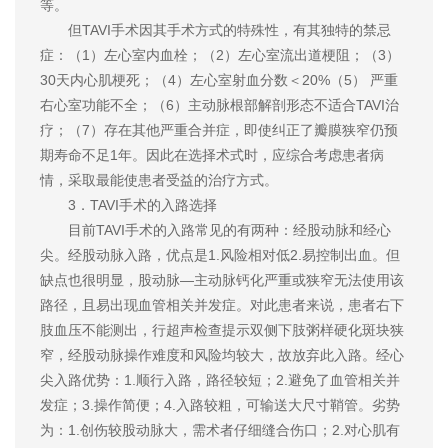
等。
但TAVI手术因其手术方式的特殊性，有其独特的禁忌
症：（1）左心室内血栓；（2）左心室流出道梗阻；（3）
30天内心肌梗死；（4）左心室射血分数＜20%（5） 严重
右心室功能不全；（6）主动脉根部解剖形态不适合TAVI治
疗；（7）存在其他严重合并症，即使纠正了瓣膜狭窄仍预
期寿命不足1年。因此在选择术式时，应综合考虑患者病
情，采取最能使患者受益的治疗方式。
3．TAVI手术的入路选择
目前TAVI手术的入路常见的有两种：经股动脉和经心
尖。经股动脉入路，优点是1.风险相对低2.易控制出血。但
缺点也很明显，股动脉—主动脉钙化严重或狭窄无法使用该
路径，且易出现血管相关并发症。对此患者来说，患者右下
肢血压不能测出，行超声检查提示双侧下肢粥样硬化斑块狭
窄，经股动脉操作难度和风险均较大，故放弃此入路。经心
尖入路优势：1.顺行入路，路径较短；2.避免了血管相关并
发症；3.操作简便；4.入路较粗，可输送大尺寸鞘管。劣势
为：1.创伤较股动脉大，需术者仔细缝合伤口；2.对心肌有