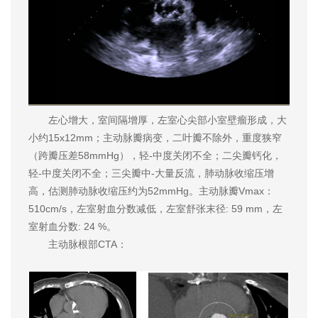
左心增大，室间隔增厚，左室心尖部小室壁瘤形成，大
小约15x12mm；主动脉瓣病变，二叶瓣不除外，重度狭窄
（跨瓣压差58mmHg），轻-中度关闭不全；二尖瓣钙化，
轻-中度关闭不全；三尖瓣中-大量反流，肺动脉收缩压增
高，估测肺动脉收缩压约为52mmHg。主动脉瓣Vmax：
510cm/s，左室射血分数减低，左室舒张末径: 59 mm，左
室射血分数: 24 %。
主动脉根部CTA：