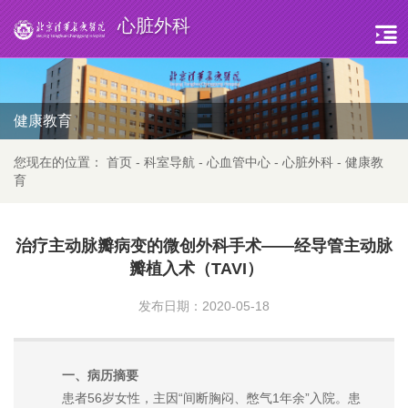
心脏外科
健康教育
您现在的位置：
首页
-
科室导航
-
心血管中心
-
心脏外科
-
健康教
育
治疗主动脉瓣病变的微创外科手术——经导管主动脉
瓣植入术（TAVI）
发布日期：2020-05-18
一、病历摘要
患者56岁女性，主因“间断胸闷、憋气1年余”入院。患