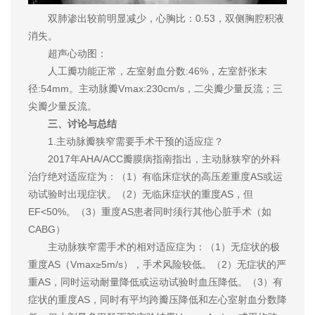
双肺渗出较前明显减少，心胸比：0.53，双侧胸腔积液
消失。
超声心动图：
人工瓣功能正常，左室射血分数:46%，左室舒张末
径:54mm。主动脉瓣Vmax:230cm/s，二尖瓣少量反流；三
尖瓣少量反流。
三、讨论与总结
1.主动脉瓣狭窄需要手术干预的适应症？
2017年AHA/ACC瓣膜病指南指出，主动脉狭窄的外科
治疗绝对适应症为：（1）有临床症状的高压差重度AS或运
动试验时出现症状。（2）无临床症状的重度AS，但
EF<50%。（3）重度AS患者同时须行其他心脏手术（如
CABG）
主动脉狭窄需手术的相对适应症为：（1）无症状的极
重度AS（Vmax≥5m/s），手术风险较低。（2）无症状的严
重AS，同时运动耐量降低或运动试验时血压降低。（3）有
症状的重度AS，同时有平均跨瓣压降低和左心室射血分数降