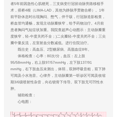
者5年前因急性心肌梗死，三支病变行冠状动脉旁路移植手
术，搭桥4根（LIMA-LAD，其他为静脉序贯吻合桥）。1年
前平卧休息时出现胸闷、憋气，伴干咳，行冠脉造影检查，
桥血管均通畅，发现主动脉瓣狭窄，给予药物治疗。4月前
患者胸闷气短症状加重。我院查超声心动图示：主动脉瓣重
度狭窄，轻-中度关闭不全；)二尖瓣轻-中度关闭不全；三尖
瓣中量反流，左室射血分数减低。进行住院治疗。
既往史：高血压、2型糖尿病、高脂血症8年。
体格检查：心率：80次/分，血压：左上肢
95/58mmHg，右上肢97/57mmHg，左下肢137/91
mmHg，右下肢血压未测出，体弱，双肺呼吸音粗，双下肺
可闻及小水泡音。心律齐，主动脉瓣第一听诊区可闻及收缩
期3/6级喷射性杂音，向右锁骨下传导。双下肢无可凹性水
肿。
辅助检查：
心电图：