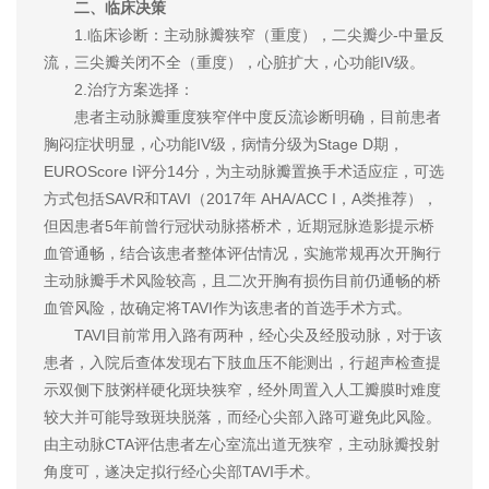
二、临床决策
1.临床诊断：主动脉瓣狭窄（重度），二尖瓣少-中量反
流，三尖瓣关闭不全（重度），心脏扩大，心功能IV级。
2.治疗方案选择：
患者主动脉瓣重度狭窄伴中度反流诊断明确，目前患者
胸闷症状明显，心功能IV级，病情分级为Stage D期，
EUROScore I评分14分，为主动脉瓣置换手术适应症，可选
方式包括SAVR和TAVI（2017年 AHA/ACC I，A类推荐），
但因患者5年前曾行冠状动脉搭桥术，近期冠脉造影提示桥
血管通畅，结合该患者整体评估情况，实施常规再次开胸行
主动脉瓣手术风险较高，且二次开胸有损伤目前仍通畅的桥
血管风险，故确定将TAVI作为该患者的首选手术方式。
TAVI目前常用入路有两种，经心尖及经股动脉，对于该
患者，入院后查体发现右下肢血压不能测出，行超声检查提
示双侧下肢粥样硬化斑块狭窄，经外周置入人工瓣膜时难度
较大并可能导致斑块脱落，而经心尖部入路可避免此风险。
由主动脉CTA评估患者左心室流出道无狭窄，主动脉瓣投射
角度可，遂决定拟行经心尖部TAVI手术。