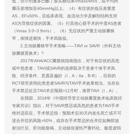
低，但小剂量多巴酚丁胺实验结果Vmax≥4m/s，或平均跨
瓣压差增加至40mmHg以上。（4）有症状的低压差重度
AS，EF≥50%，且临床表现、血流动力学及解剖结构支持
AS为导致症状的因素。（5）行其他心脏手术的中度AS患者
（Vmax 3.0~3.9m/s）。（6）无症状的严重主动脉瓣狭
窄，病情进展快，手术风险低。
2.主动脉瓣狭窄手术策略——TAVI or SAVR（外科主动
脉瓣膜置换术）?
2017年AHA/ACC瓣膜病指南指出，对于有症状的高危
或中危患者，TAVI或SAVR的选择取决于患者个体手术风
险、经济条件、意愿及偏好（I，A；IIa，B-R），目前的
RCT研究表明此类患者SAVR与TAVI手术效果相当。当存在
手术禁忌征且TAVI术后预期>12月时，推荐TAVI（I，A）。
在我国，2018年《中国经导管主动脉瓣置换术临床路径
专家共识》指出，对于SAVR禁忌或高危的患者为TAVI手术
绝对适应症。手术禁忌指：预期术后30天内发生死亡或不可
逆合并症的风险>50%，或存在手术禁忌的合并症如胸部放
射治疗后、肝功能衰竭、主动脉弥漫性严重钙化、极度虚弱