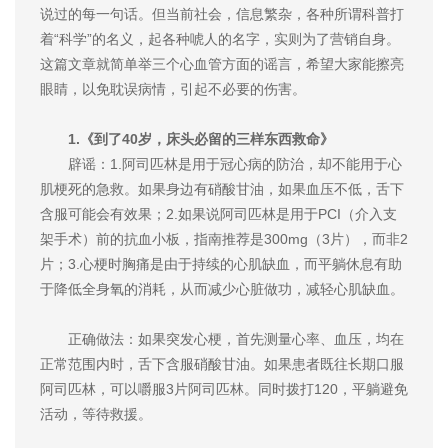
说过的每一句话。但当前社会，信息繁杂，各种所谓科普打
着“科学”的名义，起各种唬人的名字，实则为了营销自身。
这篇文章就简单举三个心血管方面的谣言，希望大家能擦亮
眼睛，以免耽误病情，引起不必要的伤害。
1.《到了40岁，床头必留的三样东西救命》
辟谣：1.阿司匹林是用于冠心病的防治，却不能用于心
肌梗死的急救。如果身边有硝酸甘油，如果血压不低，舌下
含服可能会有效果；2.如果说阿司匹林是用于PCI（介入支
架手术）前的抗血小板，指南推荐是300mg（3片），而非2
片；3.心梗时胸痛是由于持续的心肌缺血，而平躺休息有助
于降低全身氧的消耗，从而减少心脏做功，减轻心肌缺血。
正确做法：如果突发心梗，首先测量心率、血压，均在
正常范围内时，舌下含服硝酸甘油。如果患者既往长期口服
阿司匹林，可以嚼服3片阿司匹林。同时拨打120，平躺避免
活动，等待救援。