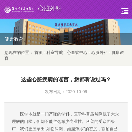
心脏外科
健康教育
您现在的位置：
首页
-
科室导航
-
心血管中心
-
心脏外科
-
健康教
育
这些心脏疾病的谣言，您都听说过吗？
发布日期：2020-10-09
医学本就是一门严谨的学科，医学科普虽然降低了大众
理解的门槛，但却不能丝毫减少专业性。科普的受众面极
广，我们更应拿出“如临深渊，如履薄冰”的态度，斟酌自己