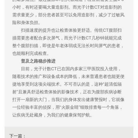
小时，有时还要喝大量造影剂。而光子计数CT对造影剂的
需求量更少，部分患者甚至可以免用造影剂，减少了过敏风
险和身体负担。
扫描速度的提升也让检查体验更舒适。传统CT腹部扫
描需要患者配合多次屏气，而光子计数CT几秒钟就能完成
整个腹部扫描，即使是年老体弱或无法长时间屏气的患者，
也能顺利完成检查。
普及之路稳步推进
目前，光子计数CT已在国内多家三甲医院投入使用，
随着技术的推广和设备成本的降低，未来普通患者也能更便
捷地享受到这项尖端技术。不可否认的是，这种“超清低辐
射”且兼具舒适检查体验的影像技术，正在为腹部疾病诊断
打开一扇新的大门，当我们的身体发出健康警报时，它就像
一位经验丰富的侦探，用“火眼金睛”细致排查每一个角落，
让疾病无处藏身，为我们的健康保驾护航。
下一篇：