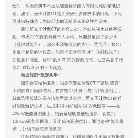
灶时，常因分辨率不足或能量解析能力有限而难以精准识
别。如今，光子计数CT这项突破性影像技术的出现，正凭
借其独特优势，为腹部疾病诊断带来革命性的改变。
要理解光子计数CT的神奇之处，不妨从喝水这件事说
起。传统CT的探测器像个大水桶，只能测量接了多少水
（总辐射能量），却分不清每滴水的大小；而光子计数CT
则像个精密的计数器，能逐个记录每滴“水”（X射线光子）
的数量和能量。这种“数水滴”式的探测方式，让它具备了传
统CT难以企及的三大优势。
揪出腹部“隐形杀手”
腹部器官结构复杂，很多病变在传统CT下容易“隐身”。
比如胆囊胆固醇结石，在常规CT图像上与胆汁密度相近，
就像透明玻璃珠混在清水里难以分辨。而光子计数CT能通
过能量解析技术，生成不同 keV 级别的“彩色图像”——在
40keV低能量图像上，结石呈现明显低密度影；切换到
130keV高能量图像，又变成稍高密度影，通过这种“能量魔
术”，让隐形结石无所遁形。
这种精准的物质鉴别能力，还能帮助医生更早发现肝脏