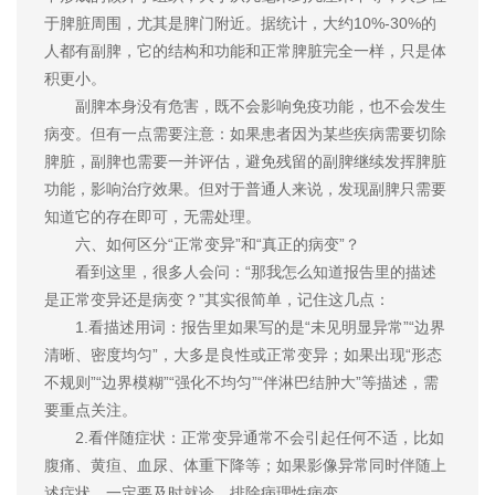
于脾脏周围，尤其是脾门附近。据统计，大约10%-30%的
人都有副脾，它的结构和功能和正常脾脏完全一样，只是体
积更小。
副脾本身没有危害，既不会影响免疫功能，也不会发生
病变。但有一点需要注意：如果患者因为某些疾病需要切除
脾脏，副脾也需要一并评估，避免残留的副脾继续发挥脾脏
功能，影响治疗效果。但对于普通人来说，发现副脾只需要
知道它的存在即可，无需处理。
六、如何区分“正常变异”和“真正的病变”？
看到这里，很多人会问：“那我怎么知道报告里的描述
是正常变异还是病变？”其实很简单，记住这几点：
1.看描述用词：报告里如果写的是“未见明显异常”“边界
清晰、密度均匀”，大多是良性或正常变异；如果出现“形态
不规则”“边界模糊”“强化不均匀”“伴淋巴结肿大”等描述，需
要重点关注。
2.看伴随症状：正常变异通常不会引起任何不适，比如
腹痛、黄疸、血尿、体重下降等；如果影像异常同时伴随上
述症状，一定要及时就诊，排除病理性病变。