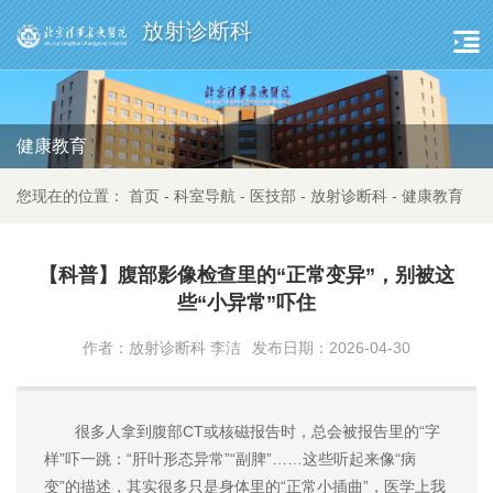
放射诊断科
健康教育
您现在的位置：
首页
-
科室导航
-
医技部
-
放射诊断科
-
健康教育
【科普】腹部影像检查里的“正常变异”，别被这
些“小异常”吓住
作者：放射诊断科 李洁
发布日期：2026-04-30
很多人拿到腹部CT或核磁报告时，总会被报告里的“字
样”吓一跳：“肝叶形态异常”“副脾”……这些听起来像“病
变”的描述，其实很多只是身体里的“正常小插曲”，医学上我