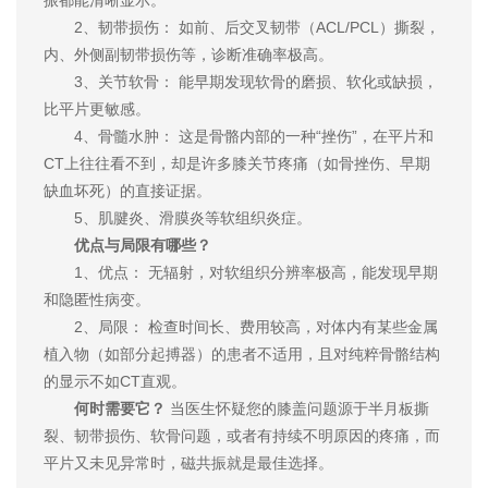
2、韧带损伤： 如前、后交叉韧带（ACL/PCL）撕裂，
内、外侧副韧带损伤等，诊断准确率极高。
3、关节软骨： 能早期发现软骨的磨损、软化或缺损，
比平片更敏感。
4、骨髓水肿： 这是骨骼内部的一种“挫伤”，在平片和
CT上往往看不到，却是许多膝关节疼痛（如骨挫伤、早期
缺血坏死）的直接证据。
5、肌腱炎、滑膜炎等软组织炎症。
优点与局限有哪些？
1、优点： 无辐射，对软组织分辨率极高，能发现早期
和隐匿性病变。
2、局限： 检查时间长、费用较高，对体内有某些金属
植入物（如部分起搏器）的患者不适用，且对纯粹骨骼结构
的显示不如CT直观。
何时需要它？
当医生怀疑您的膝盖问题源于半月板撕
裂、韧带损伤、软骨问题，或者有持续不明原因的疼痛，而
平片又未见异常时，磁共振就是最佳选择。