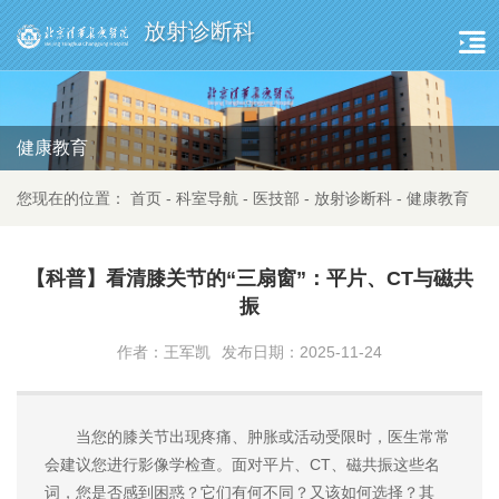
放射诊断科
健康教育
您现在的位置：
首页
-
科室导航
-
医技部
-
放射诊断科
-
健康教育
【科普】看清膝关节的“三扇窗”：平片、CT与磁共
振
作者：王军凯
发布日期：2025-11-24
当您的膝关节出现疼痛、肿胀或活动受限时，医生常常
会建议您进行影像学检查。面对平片、CT、磁共振这些名
词，您是否感到困惑？它们有何不同？又该如何选择？其