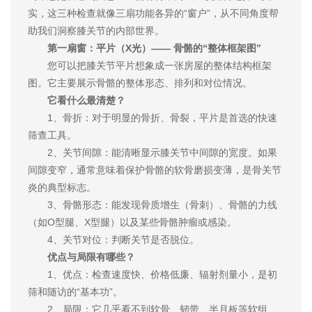
实，这三种检查就像三扇功能各异的“窗户”，从不同角度帮
助我们洞察膝关节的内部世界。
第一扇窗：平片（X光）—— 骨骼的“整体框架图”
您可以把膝关节平片想象成一张房屋的整体结构框架
图。它主要展示骨骼的整体形态、排列和对位情况。
它看什么最清楚？
1、骨折：对于明显的骨折、骨裂，平片是首选的快速
筛查工具。
2、关节间隙：能清晰显示膝关节中间隙的宽度。如果
间隙变窄，通常意味着保护骨骼的软骨磨损变薄，是骨关节
炎的典型标志。
3、骨骼形态：能发现骨质增生（骨刺）、骨骼的力线
（如O型腿、X型腿）以及某些骨骼肿瘤或感染。
4、关节对位：判断关节是否脱位。
优点与局限有哪些？
1、优点：检查速度快、价格低廉、辐射剂量小，是初
筛和随访的“基本功”。
2、局限：它几乎看不到软骨、韧带、半月板等软组