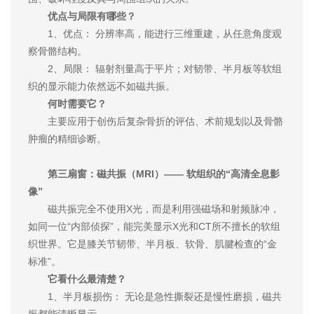
优点与局限有哪些？
1、优点： 分辨率高，能进行三维重建，从任意角度观
察骨骼结构。
2、局限： 辐射剂量高于平片；对韧带、半月板等软组
织的显示能力依然远不如磁共振。
何时需要它？
主要应用于创伤后复杂骨折的评估、术前规划以及骨骼
肿瘤的精细诊断。
第三扇窗：磁共振（MRI）—— 软组织的“高清全息影
像”
磁共振完全不使用X光，而是利用强磁场和射频脉冲，
如同一位“内部侦探”，能完美显示X光和CT所不擅长的软组
织世界。它是膝关节韧带、半月板、软骨、肌腱检查的“金
标准”。
它看什么最清楚？
1、半月板损伤： 无论是急性撕裂还是慢性磨损，磁共
振都能清晰显示。