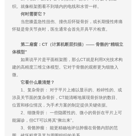
织。就像框架图看不到墙内的电线和水管一样。
何时需要它？
当您膝盖急性扭伤、撞伤后怀疑骨折，或长期慢性疼痛
怀疑是骨关节炎时，医生通常会首先开具平片检查。
第二扇窗：CT（计算机断层扫描）—— 骨骼的“精细立
体模型”
如果说平片是平面框架图，那么CT就是利用X光技术构
建的高精度三维立体模型。它对于骨骼的观察更为细致入
微。
它看什么最清楚？
1、复杂骨折： 对于平片上难以显示的、粉碎性的、或
涉及关节面的复杂骨折，CT能清晰地展现骨折块的数目、
位置和移位情况，为手术方案的制定提供关键依据。
2、细微骨折： 一些隐匿性的、微小的骨折在平片上可
能漏诊，但CT可以将其“揪出来”。
3、骨骼肿瘤： 能更精确地评估肿瘤在骨骼内部的范
围、破坏程度及其与周围组织的关系。