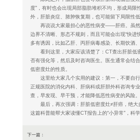
度”，有时也会出现局部脂肪堆积不均，形成局限
外，肝脏炎症、脓肿恢复期，也可能留下局限性
再说说大家最担心的恶性病变——肝癌。虽然
边界不清晰、形态不规则，而且可能会出现“快进
多有诱因，比如乙肝、丙肝病毒感染、长期饮酒
看到这里，大家应该清楚了：CT查出肝脏低
否有强化等，然后及时咨询医生。医生通常会结合
低密度灶的性质。
这里给大家几个实用的建议：第一，不要自行
正规医院的消化内科、肝病科或肝胆外科咨询专
查，早发现、早干预，才能降低恶性病变的风险
最后，再次强调：肝脏低密度灶≠肝癌，绝大
这篇科普能帮大家读懂CT报告上的“小异常”，科
下一篇：