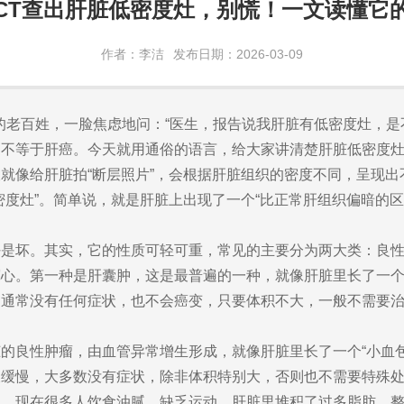
CT查出肝脏低密度灶，别慌！一文读懂它的
作者：李洁
发布日期：2026-03-09
的老百姓，一脸焦虑地问：“医生，报告说我肝脏有低密度灶，是
更不等于肝癌。今天就用通俗的语言，给大家讲清楚肝脏低密度
检查就像给肝脏拍“断层照片”，会根据肝脏组织的密度不同，呈现
密度灶”。简单说，就是肝脏上出现了一个“比正常肝组织偏暗的
好是坏。其实，它的性质可轻可重，常见的主要分为两大类：良
心。第一种是肝囊肿，这是最普遍的一种，就像肝脏里长了一个
，通常没有任何症状，也不会癌变，只要体积不大，一般不需要
的良性肿瘤，由血管异常增生形成，就像肝脏里长了一个“小血包
长缓慢，大多数没有症状，除非体积特别大，否则也不需要特殊
。现在很多人饮食油腻、缺乏运动，肝脏里堆积了过多脂肪，整