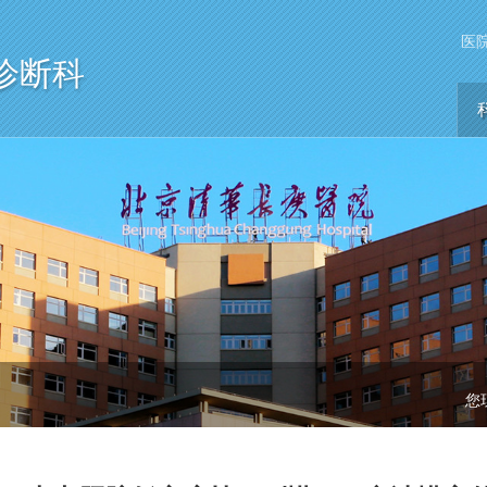
医
诊断科
您