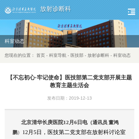
放射诊断科
科室动态
您现在的位置：
首页
-
科室导航
-
医技部
-
放射诊断科
-
科室动态
【不忘初心·牢记使命】医技部第二党支部开展主题
教育主题生活会
发布日期：2019-12-13
北京清华长庚医院12月6日电
（通讯员
董鸿
12月5日，医技第二党支部在放射科讨论室
鹏
）