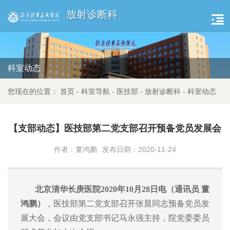
放射诊断科
科室动态
您现在的位置：
首页
-
科室导航
-
医技部
-
放射诊断科
-
科室动态
【支部动态】医技部第二党支部召开预备党员发展会
作者：董鸿鹏
发布日期：2020-11-24
北京清华长庚医院
2020
年
10
月
28
日电（通讯员
董
鸿鹏）
，医技部第二党支部召开张晨同志预备党员发
展大会，会议由党支部书记马永强主持，院党委委员