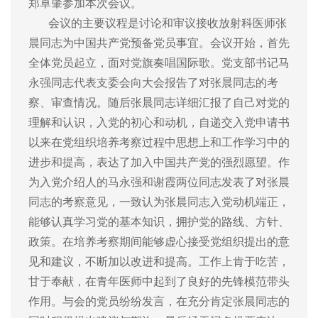
郑卓肇参加本次会议。
会议的主要议程是讨论和审议接收放射科医师张
晨同志为中国共产党预备党员事宜。会议开始，首先
全体党员起立，面对党旗奏唱国际歌。党支部书记马
永强同志代表支委会向大会报告了对张晨同志的考
察、审查情况。随后张晨同志详细汇报了自己对党的
理解和认识，入党的初心和动机，自递交入党申请书
以来在党组织培养考察过程中思想上和工作学习中的
进步和提高，表达了加入中国共产党的强烈愿望。作
为入党介绍人的马永强和谢霞两位同志发表了对张晨
同志的考察意见，一致认为张晨同志入党动机端正，
能够认真学习党的基本知识，拥护党的路线、方针、
政策。在培养考察期间能够虚心接受党组织提出的意
见和建议，不断加以改进和提高。工作上肯于吃苦，
甘于奉献，在青年医师中起到了良好的先锋模范带头
作用。与会的党员纷纷发言，在充分肯定张晨同志的