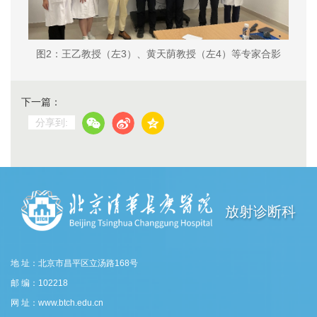
图2：王乙教授（左3）、黄天荫教授（左4）等专家合影
下一篇：
分享到:
放射诊断科
地 址：北京市昌平区立汤路168号
邮 编：102218
网 址：www.btch.edu.cn