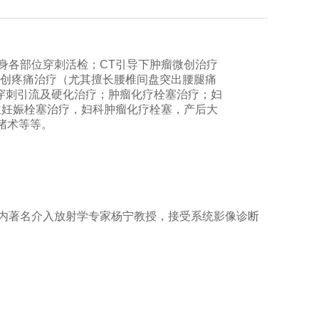
身各部位穿刺活检；CT引导下肿瘤微创治疗
微创疼痛治疗（尤其擅长腰椎间盘突出腰腿痛
穿刺引流及硬化治疗；肿瘤化疗栓塞治疗；妇
位妊娠栓塞治疗，妇科肿瘤化疗栓塞，产后大
堵术等等。
从国内著名介入放射学专家杨宁教授，接受系统影像诊断