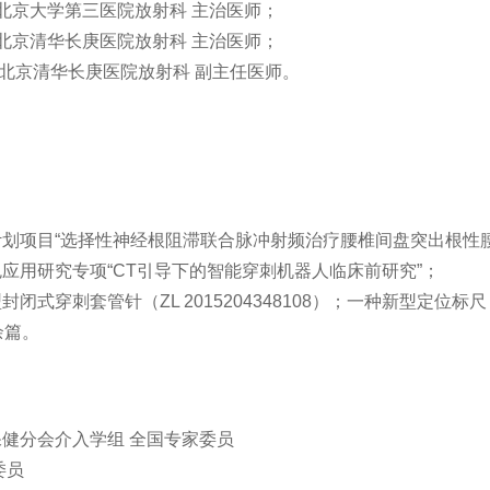
月， 北京大学第三医院放射科 主治医师；
月， 北京清华长庚医院放射科 主治医师；
1月6北京清华长庚医院放射科 副主任医师。
划项目“选择性神经根阻滞联合脉冲射频治疗腰椎间盘突出根性腰腿痛
应用研究专项“CT引导下的智能穿刺机器人临床前研究”；
穿刺套管针（ZL 2015204348108）；一种新型定位标尺（ZL 
余篇。
健分会介入学组 全国专家委员
委员