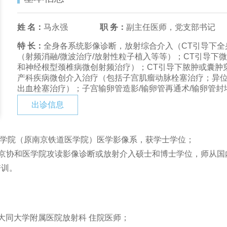
姓 名：
马永强
职 务：
副主任医师，党支部书记
特 长：
全身各系统影像诊断，放射综合介入（CT引导下全
（射频消融/微波治疗/放射性粒子植入等等）；CT引导下
和神经根型颈椎病微创射频治疗）；CT引导下脓肿或囊肿
产科疾病微创介入治疗（包括子宫肌瘤动脉栓塞治疗；异
出血栓塞治疗）；子宫输卵管造影/输卵管再通术/输卵管封
出诊信息
学医学院（原南京铁道医学院）医学影像系，获学士学位；
7月在北京协和医学院攻读影像诊断或放射介入硕士和博士学位，师
培训。
月， 大同大学附属医院放射科 住院医师；