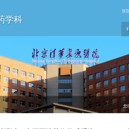
医
药学科
您