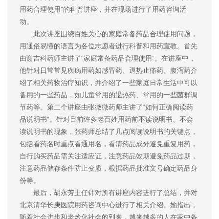
用药合理使用”的科普讲座，并在现场进行了用药咨询活
动。
此次讲座围绕百姓关心的家庭常备药品合理使用问题，
用通俗易懂的语言为各位志愿者进行科普和用药宣教。首先
由谢吉科药师主讲了“家庭常备药品合理使用”。在讲座中，
他针对日常常见疾病用药如感冒药、退热止痛药、腹泻药介
绍了相关药物治疗知识，并介绍了一些家庭日常生活中可以
备用的一些药品，如儿童常用的退热药、常用的一些菌群调
节药等。第二个讲座由张微微药师主讲了“如何正确阅读药
品说明书”。针对目前许多老百姓用药前不读说明书、不会
读说明书的现象，张药师总结了几点阅读说明书的关键点，
包括看药名时重点看通用名，看清药品成分避免重复用药，
自行购买药品需关注适应证，注意药品效期避免药品过期，
注意药品储存条件防止变质，根据药品批准文号确定药品身
份等。
最后，胡永芳主任针对所有讲座内容进行了总结，并对
北京清华长庚医院用药咨询中心进行了相关介绍。她指出，
随着社会进步和老龄化社会的到来，越来越多的人在家中备