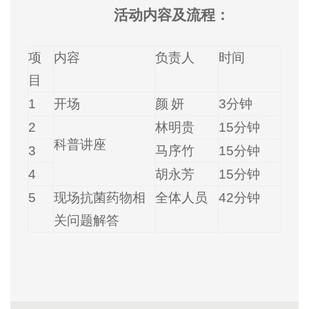
活动内容及流程：
项
内容
负责人
时间
目
1
开场
颜
妍
3
分钟
2
林明贵
15
分钟
科普讲座
3
马序竹
15
分钟
4
胡永芳
15
分钟
5
现场抗菌药物相
全体人员
42
分钟
关问题解答