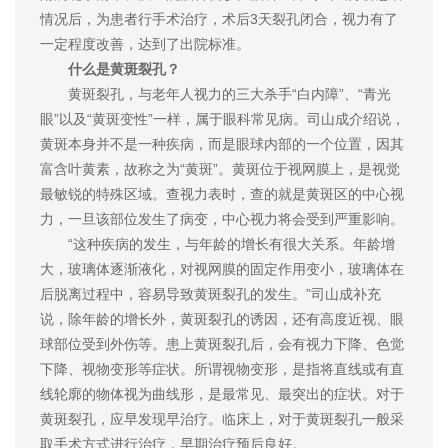
情况后，为患者行手术治疗，术后3天裂孔闭合，视力有了
一定程度改善，达到了出院标准。
什么是黄斑裂孔？
黄斑裂孔，与老年人视力的三大杀手“白内障”、“青光
眼”以及“黄斑变性”一样，属于眼科常见病。司山成介绍说，
黄斑本身并不是一种疾病，而是眼球内部的一个位置，因其
富含叶黄素，故称之为“黄斑”。黄斑位于视网膜上，是视觉
最敏锐的特殊区域。查视力表时，查的就是黄斑区的中心视
力，一旦该部位发生了病变，中心视力将会受到严重影响。
“这种疾病的发生，与年龄的增长有很大关系。年龄增
大，玻璃体逐渐液化，对视网膜的固定作用变小，玻璃体在
后脱离过程中，容易导致黄斑裂孔的发生。”司山成补充
说，除年龄的增长外，黄斑裂孔的诱因，还有高度近视、眼
球部位受到外伤等。患上黄斑裂孔后，会有视力下降、色觉
下降、视物变形等症状。所谓视物变形，是指将直线或有直
线轮廓的物体视为曲线形，是最常见、最突出的症状。对于
黄斑裂孔，应早发现早治疗。临床上，对于黄斑裂孔一般采
取手术方式进行治疗，早期治疗预后良好。