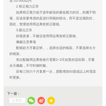
度-10.00D以内
2.矫正视力正常
如果矫正视力低于该年龄段的最低视力的话，则属于弱
视，应该首要考虑的是进行弱视的矫治，而不是近视防控，
因此，暂缓使用周边离焦矫正眼镜。
3.眼位正常
斜视患者，不建议使用周边离焦矫正眼镜。
佩戴注意事项
配镜处方尽量足矫。，选择合适的镜架。不要选择太大
的镜架。
初次配戴周边离焦镜片需要2~3天短暂的适应期，尽量
全天佩戴，不可时摘时戴。
应每三到六个月复查一次，度数增加50度或以上时需及
时更换。
下一篇：
分享到: