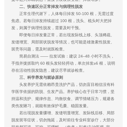
二、快速区分正常掉发与病理性脱发
正常生理代谢下，人体每日掉发 50-100 根，无需过度
焦虑。若每日掉发持续超过 100 根，洗头、梳头时大把掉
发，则属于病理性脱发，需要及时干预。
即便每日掉发量正常，若出现发际线上移、头顶稀疏、
发缝增宽、局部斑状脱发等情况，也可能是雄激素性脱发、
斑秃等问题，需及时就医检查。
简易自测法 —— 拉发试验：建议 24–48 小时不洗头，
手指并拢抓取约 60 根头发轻轻捋动，单次掉发≥6 根，说明
存在活动性脱发隐患，建议尽早就诊检查。
三、科学养发与就诊原则
头发养护无需依赖昂贵洗护产品，切勿盲目相信没有科
学医学依据的防脱、生发产品。养护核心在于日常习惯，坚
持温和洗护、规律作息、均衡饮食、调节情绪压力，规避各
类伤发陋习，就能有效保护毛囊、稳固发量。
若出现脱发量骤增、发缝明显增宽、发际线后移、局部
脱发斑等症状，切勿拖延，及时前往专业科室诊疗，大部分
脱发都可逆、可控、可缓解。（作者：
彭睿/主治医师 审