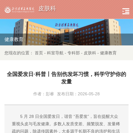
皮肤科
健康教育
您现在的位置：
首页
-
科室导航
-
专科部
-
皮肤科
-
健康教育
全国爱发日·科普丨告别伤发坏习惯，科学守护你的
发量
作者：彭睿
发布日期：2026-05-28
5 月 28 日全国爱发日，谐音 “吾爱发”，旨在提醒大众
重视头皮与毛发健康。多数人发质变差、频繁脱发、发量稀
疏的问题，除遗传因素外，大多源于长期不良的洗护和生活