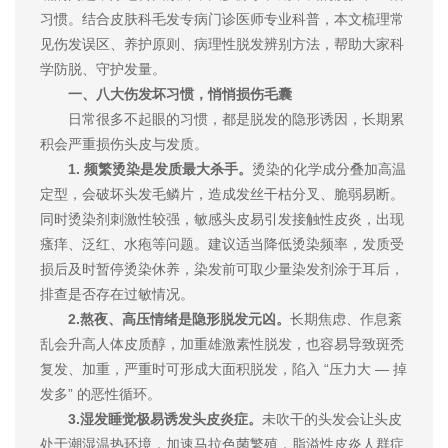
习惯。结合皮肤科毛发专病门诊医师专业科普，本文梳理常
见伤发误区、养护原则、病理性脱发辨别方法，帮助大家科
学防脱、守护发量。
一、八大伤发坏习惯，悄悄损伤毛囊
日常很多不起眼的习惯，都是脱发的隐形诱因，长期累
积会严重损伤头皮与发质。
1. 频繁烫染是发质最大杀手。
烫染的化学成分叠加高温
定型，会破坏头发毛鳞片，造成发丝干枯分叉、脆弱易断。
同时烫染剂刺激性较强，敏感头皮易引发接触性皮炎，出现
瘙痒、泛红、水疱等问题。建议适当降低烫染频率，发质受
损后及时暂停烫染休养，染发前可取少量染发剂涂于耳后，
排查是否存在过敏情况。
2.熬夜、高压情绪是隐形脱发元凶。
长期焦虑、作息紊
乱会升高人体皮质醇，加重雄激素性脱发，也容易导致斑秃
复发、加重，严重时可形成大面积脱发，陷入 “压力大 — 掉
发多” 的恶性循环。
3.湿发睡觉极易诱发头皮炎症。
未吹干的头发会让头皮
处于潮湿温热环境，加速马拉色菌繁殖，脂溢性皮炎人群症