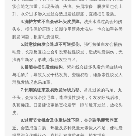
状会随之加重，出现头油、头痒、头屑增多，脱发量也会上
升。水分过多渗入发丝会造成发丝膨胀，直接损伤发质。
4.洗护方式不当会破坏头皮屏障。
洗头水温过高会灼伤
头皮、损伤保护屏障；长期使用硬质水洗头，也会加重各类
脱发问题，损害毛囊健康。
5.随意拔白发会造成不可逆损伤。
强行拉扯白发会损伤
毛囊，长期反复拉扯会引发牵拉性脱发，造成毛囊损伤，无
法再生新发，形成点状脱发空白区。
6.暴晒会损伤发丝结构。
紫外线会破坏头发角蛋白结构
与毛鳞片，导致头发干枯发黄、变脆易断，雄激素性脱发人
群脱发情况也易加重。
7.长期紧绷束发易致发际线后移。
常扎过紧的马尾、丸
子头，会持续牵拉毛囊，造成慢性损伤，引发发际线后移、
头顶稀疏。日常建议更换宽松发型，睡前散开发丝，放松头
皮。
8.过度节食挑食及体重快速下降，会导致毛囊营养匮
乏。
会造成蛋白质、热量及多种微量元素摄入不足，使毛囊
提早进入休眠状态，直接引发发质变差、掉发增多。