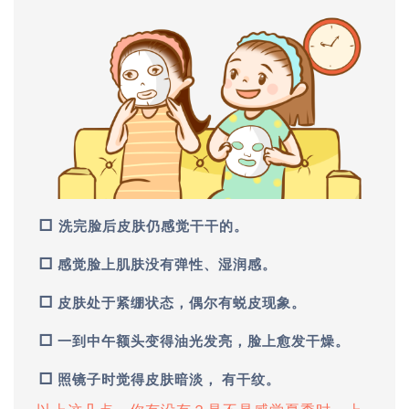
□
洗完脸后皮肤仍感觉干干的。
□
感觉脸上肌肤没有弹性、湿润感。
□
皮肤处于紧绷状态，偶尔有蜕皮现象。
□
一到中午额头变得油光发亮，脸上愈发干燥。
□
照镜子时觉得皮肤暗淡， 有干纹。