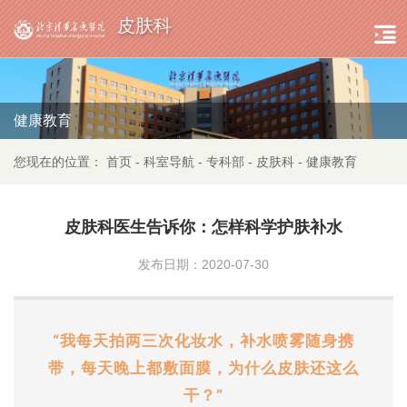
皮肤科
健康教育
您现在的位置：
首页
-
科室导航
-
专科部
-
皮肤科
-
健康教育
皮肤科医生告诉你：怎样科学护肤补水
发布日期：2020-07-30
“我每天拍两三次化妆水，补水喷雾随身携
带，每天晚上都敷面膜，为什么皮肤还这么
干？”