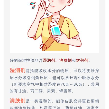
好的保湿护肤品含
湿润剂、润肤剂
和
封包剂
。
湿润剂
是指能吸收水分的物质，可以将皮肤深
层水分吸引到角质层，也可以从环境中吸收水分
（但要求空气中相对湿度在70%～80%），常用
的有甘油、丙二醇、尿素、蜂蜜等。
润肤剂
是一类温和的、能使皮肤变得更软更韧
的亲油性物质，如霍霍巴油、葡萄籽油、澳洲坚