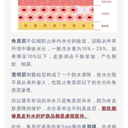
角质层
不仅能防止体内水分的散发，还能从外界
环境中吸收水分，一般含水量为15%～25%。如
果降至10%以下，皮肤就会干燥发皱，产生裂
纹、细屑。
透明层
和颗粒层构成了一个防水屏障，使水分既
不易从体外渗入，也阻止角质层以下的水分向角
质层渗透。
所以通常所说的补水只是角质层补水，因为有皮
肤屏障的保护，水分基本达不到真皮层，
鼓吹能
够真皮补水的护肤品都是虚假宣传。
此外，角质层表面尚有5nm厚的
皮脂膜
，由皮脂