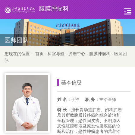
腹膜肿瘤科
医师团队
您现在的位置：
首页
-
科室导航
-
肿瘤中心
-
腹膜肿瘤科
-
医师团
队
基本信息
姓 名：
于洋
职 务：
主治医师
特 长：
擅长胃肠道肿瘤、妇科肿瘤
及其所致腹膜转移癌的综合诊治和
全程管理；恶性间皮瘤、不明原因
恶性腹腔积液及原发性腹膜癌的诊
断和治疗；恶性肿瘤患者的营养治