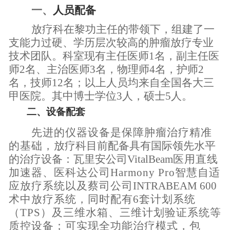
一、
人员配备
放疗科在黎功主任的带领下，组建了一
支能力过硬
、
学历层次较高的肿瘤放疗专业
技术团队。科室现有主任医师
1名，副主任医
师2名、主治医师3名，物理师
4
名，护师
2
名，技师12名；以上人员均
来自
全国各大三
甲医院。其中博士学位
3人，硕士
5
人。
二、
设备配套
先进
的
仪器设备
是保障肿瘤治疗精准
的基础，
放疗科目前
配备
具有
国际
领先水平
的
治疗
设备
：
瓦里安公司
V
italBeam
医用
直线
加速器
、
医科达公司
Harmony
Pro
智慧
自适
应
放
疗
系统
以及
蔡司
公司
INTRABEAM
600
术中放疗系统
，
同时
配
有
6
套
计划
系统
（
TPS
）
及
三维水箱
、
三维计划验证
系统
等
质控
设备
；
可实现全功能治疗模式，
包