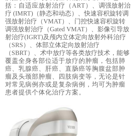
括
：
自适应放射治疗
（
A
RT
）
、
调强放射治
疗
(IMRT)（静态和动态）、快速容积旋转调
强放射治疗（VMAT）、门控快速容积旋转
调强放射治疗（Gated VMAT）、影像引导放
射治疗(IGRT)及颅内立体定向放射外科治疗
（SRS）、体部立体定向放射治疗
（SBRT）
、
术中
放疗
等各类放疗技术，
能够
覆盖全身各部位适
于
放疗的肿瘤，
包括肺
癌、乳腺癌、
肝癌
、
直肠癌
等
胸腹
盆
部
肿
瘤
及
头颈部肿瘤
、
四肢病变
等
，无论是针
对常见病例亦或是复杂病例，均可为肿瘤
患者
提供
个体化
治疗方案
。