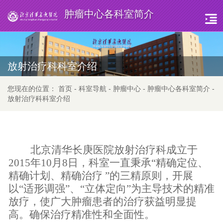
肿瘤中心各科室简介
放射治疗科科室介绍
您现在的位置：
首页
-
科室导航
-
肿瘤中心
-
肿瘤中心各科室简介
-
放射治疗科科室介绍
北京清华长庚医院放射治疗科成立于
2015年10月8日，科室
一直
秉承
“精确定位、
精确计划、精确治疗 ”的三精原则，开展
以
“
适形调强
”
、
“
立体定向
”
为
主导
技术
的
精准
放疗
，
使
广大肿瘤
患者
的
治疗获益
明显
提
高
。
确保治疗精准性和全面性。