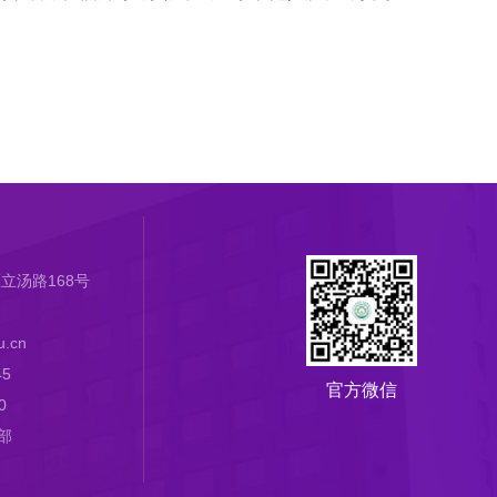
立汤路168号
.cn
45
官方微信
0
部