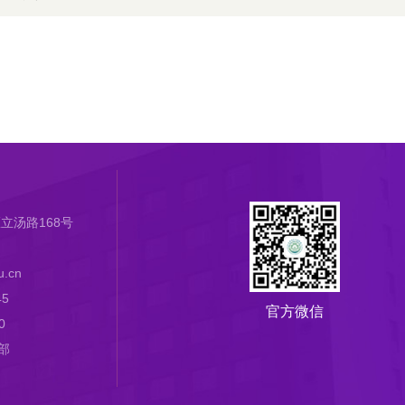
立汤路168号
.cn
45
官方微信
0
部